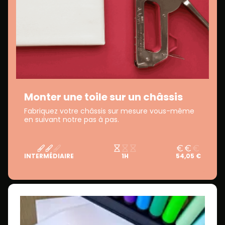
Monter une toile sur un châssis
Fabriquez votre châssis sur mesure vous-même
en suivant notre pas à pas.
INTERMÉDIAIRE
1H
54,05 €