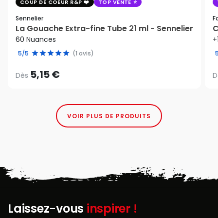
COUP DE COEUR R&P
TOP VENTE
Sennelier
F
La Gouache Extra-fine Tube 21 ml - Sennelier
C
60 Nuances
+
5/5
(1 avis)
5,15 €
Dès
D
VOIR PLUS DE PRODUITS
Laissez-vous
inspirer !