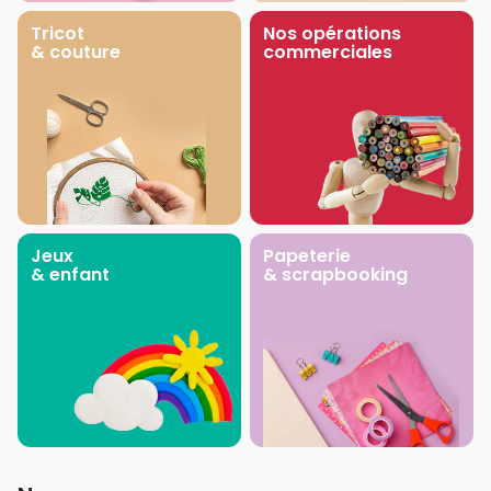
Tricot
Nos opérations
& couture
commerciales
Jeux
Papeterie
& enfant
& scrapbooking