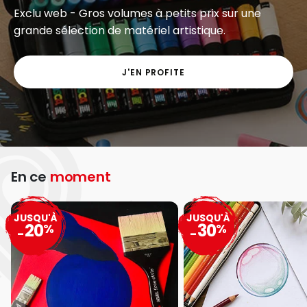
Exclu web - Gros volumes à petits prix sur une
grande sélection de matériel artistique.
J'EN PROFITE
En ce
moment
JUSQU'À
JUSQU'À
20
30
%
%
-
-