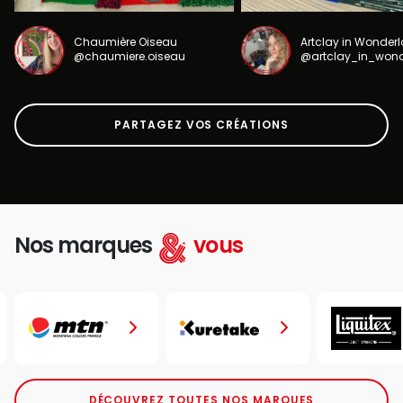
Chaumière Oiseau
Artclay in Wonder
@chaumiere.oiseau
@artclay_in_won
PARTAGEZ VOS CRÉATIONS
Nos marques
vous
DÉCOUVREZ TOUTES NOS MARQUES