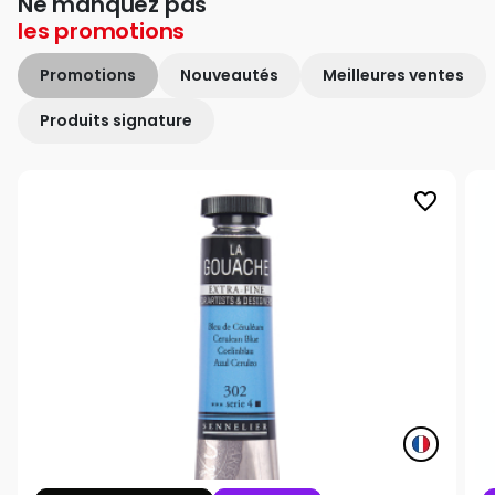
Ne manquez pas
les
promotions
Promotions
Nouveautés
Meilleures ventes
Produits signature
favorite_border