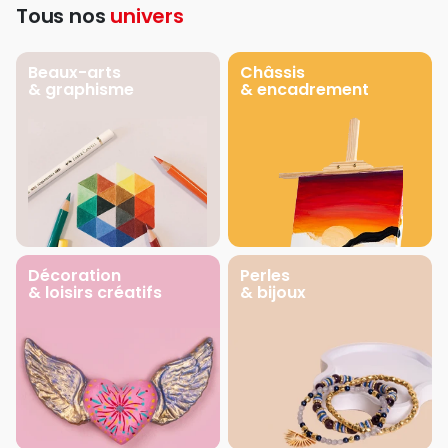
Tous nos
univers
Beaux-arts
Châssis
& graphisme
& encadrement
Décoration
Perles
& loisirs créatifs
& bijoux