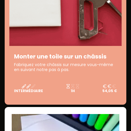
Monter une toile sur un châssis
Fabriquez votre châssis sur mesure vous-même
en suivant notre pas à pas.
INTERMÉDIAIRE
1H
54,05 €