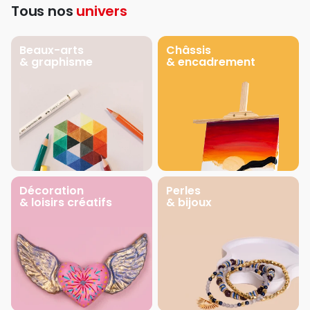
Tous nos
univers
Beaux-arts
Châssis
& graphisme
& encadrement
Décoration
Perles
& loisirs créatifs
& bijoux