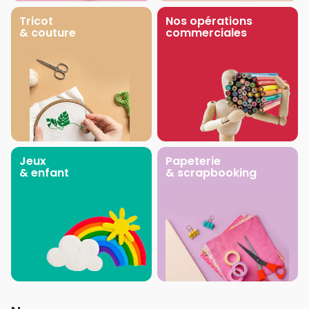
Tricot
Nos opérations
& couture
commerciales
Jeux
Papeterie
& enfant
& scrapbooking