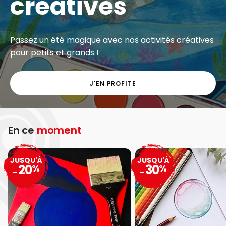
créatives
Passez un été magique avec nos activités créatives
pour petits et grands !
J'EN PROFITE
En ce
moment
JUSQU'À
JUSQU'À
20
30
%
%
-
-