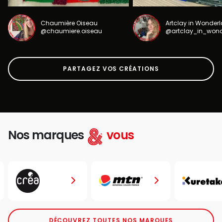
Chaumière Oiseau
Artclay in Wonder
@chaumiere.oiseau
@artclay_in_won
PARTAGEZ VOS CRÉATIONS
Nos marques
vous
DÉCOUVREZ TOUTES NOS MARQUES