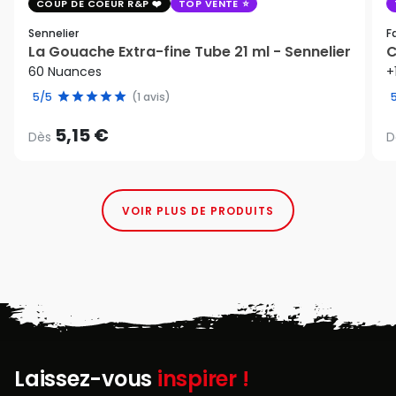
COUP DE COEUR R&P
TOP VENTE
Sennelier
F
La Gouache Extra-fine Tube 21 ml - Sennelier
C
60 Nuances
+
5/5
(1 avis)
5,15 €
Dès
D
VOIR PLUS DE PRODUITS
Laissez-vous
inspirer !