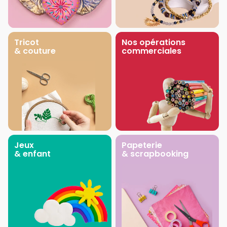
Tricot
Nos opérations
& couture
commerciales
Jeux
Papeterie
& enfant
& scrapbooking