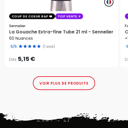
COUP DE COEUR R&P
TOP VENTE
Sennelier
F
La Gouache Extra-fine Tube 21 ml - Sennelier
C
60 Nuances
+
5/5
(1 avis)
5,15 €
Dès
D
VOIR PLUS DE PRODUITS