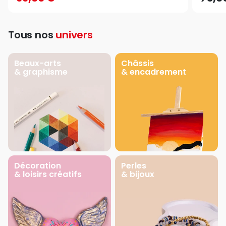
Tous nos
univers
Beaux-arts
Châssis
& graphisme
& encadrement
Décoration
Perles
& loisirs créatifs
& bijoux