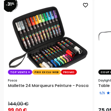
31
%
favorite_border
-
TOP VENTE
PRIX EXCLU WEB
PROMO
COUP 
Posca
Dayligh
Mallette 24 Marqueurs Peinture - Posca
Table 
5/5
144,00 €
99,00 €
75,0