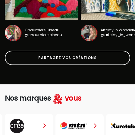
Chaumière Oiseau
Artclay in Wonder
@chaumiere.oiseau
@artclay_in_won
PARTAGEZ VOS CRÉATIONS
Nos marques
vous