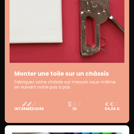
Monter une toile sur un châssis
Fabriquez votre châssis sur mesure vous-même
en suivant notre pas à pas.
INTERMÉDIAIRE
1H
54,05 €