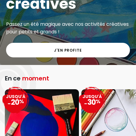
créatives
Passez un été magique avec nos activités créatives
pour petits et grands !
J'EN PROFITE
En ce
moment
JUSQU'À
JUSQU'À
20
30
%
%
-
-