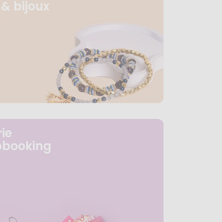
& bijoux
ie
pbooking