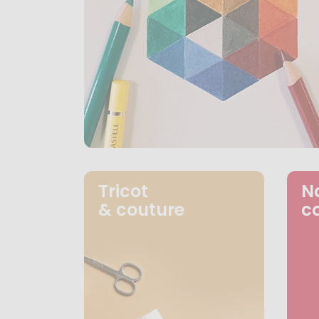
Tricot
N
& couture
c