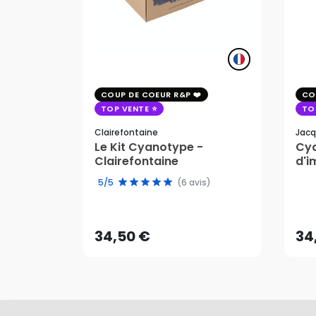
COUP DE COEUR R&P
CO
TOP VENTE
TO
Clairefontaine
Jacq
Le Kit Cyanotype -
Cya
Clairefontaine
d'i
pho
5/5
(6 avis)
34,50 €
34
AJOUTER AU PANIER
34,50 €
34