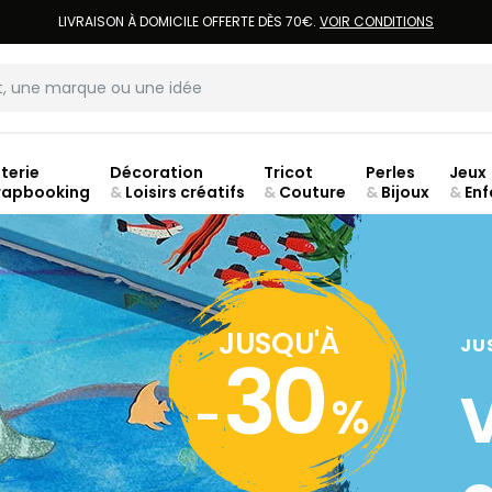
LIVRAISON À DOMICILE OFFERTE DÈS 70€.
VOIR CONDITIONS
terie
Décoration
Tricot
Perles
Jeux
rapbooking
&
Loisirs créatifs
&
Couture
&
Bijoux
&
Enf
jusq
JUSQU'À
JU
30
-
%