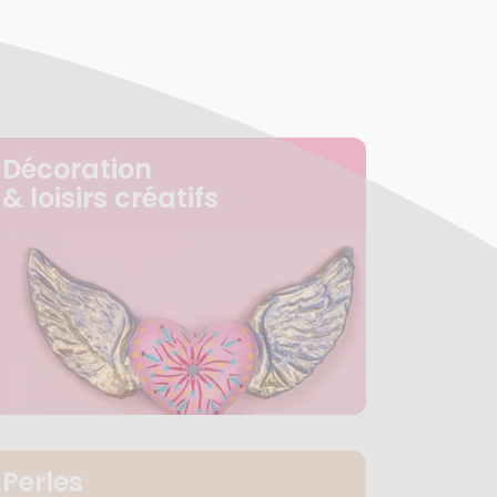
Décoration
& loisirs créatifs
Perles