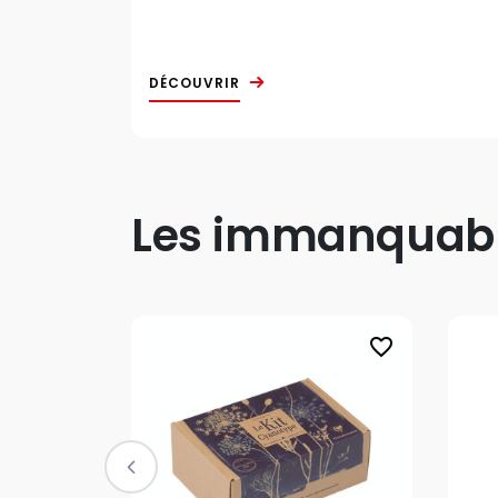
DÉCOUVRIR
Les immanquable
favorite_border