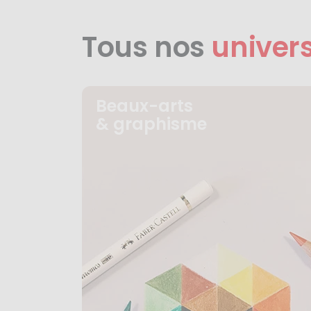
Tous nos
univer
Beaux-arts
& graphisme