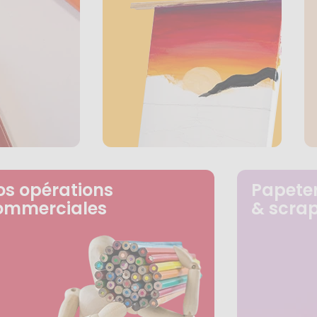
os opérations
Papeter
ommerciales
& scra