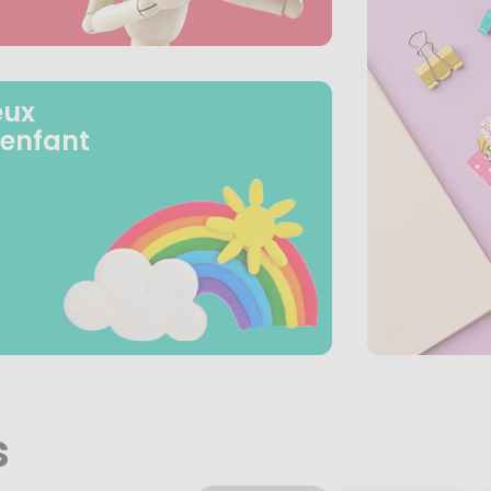
eux
 enfant
s