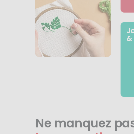
J
&
Ne manquez pa