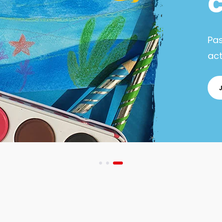
Pa
act