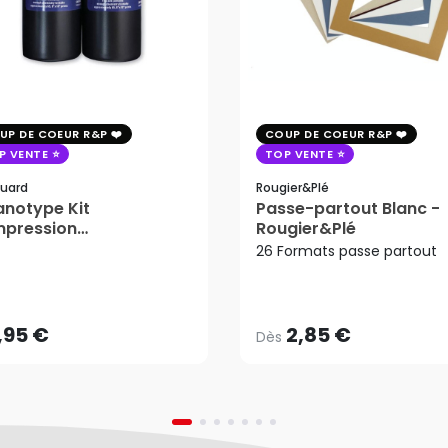
UP DE COEUR R&P
COUP DE COEUR R&P
P VENTE
TOP VENTE
uard
Rougier&plé
notype Kit
Passe-partout Blanc -
mpression
Rougier&Plé
tosensible - Jacquard
26 Formats passe partout
2,85 €
Dès
,95 €
AJOUTER AU PANIER
,95 €
2,85 €
Dès