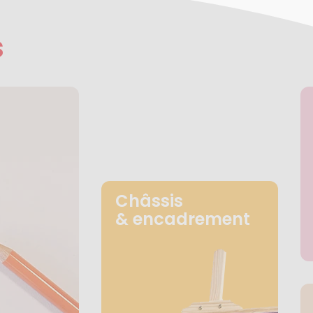
s
Châssis
& encadrement