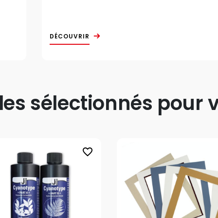
DÉCOUVRIR
s sélectionnés pour v
favorite_border