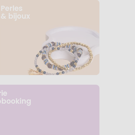
Perles
& bijoux
ie
pbooking