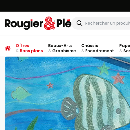
Rougier & Plé
Offres
Beaux-Arts
Châssis
Pape
&
Bons plans
&
Graphisme
&
Encadrement
&
Sc