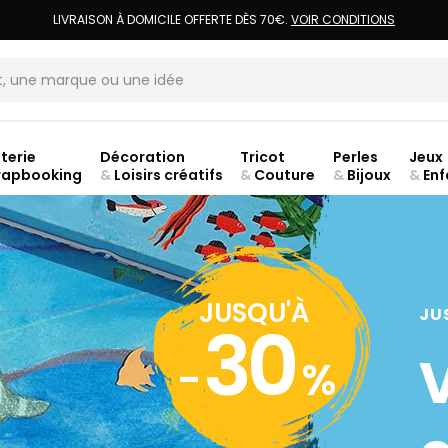
LIVRAISON À DOMICILE OFFERTE DÈS 70€.
VOIR CONDITIONS
terie
Décoration
Tricot
Perles
Jeux
rapbooking
&
Loisirs créatifs
&
Couture
&
Bijoux
&
Enf
JUSQU'À
JU
30
-
%