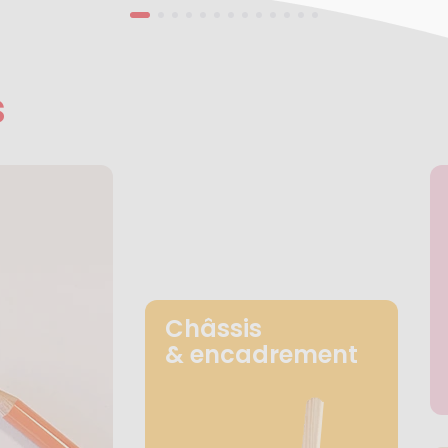
s
Châssis
& encadrement