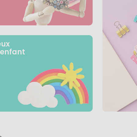
eux
 enfant