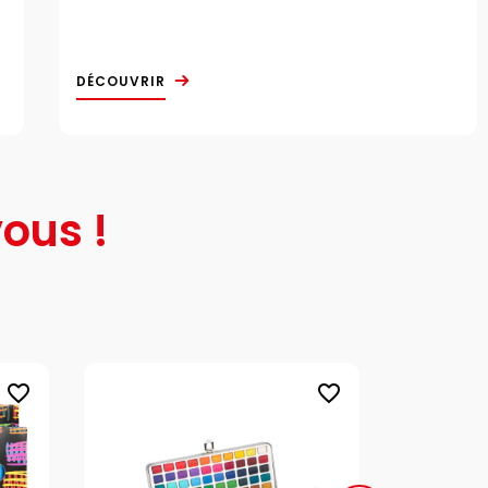
DÉCOUVRIR
ous !
favorite_border
favorite_border