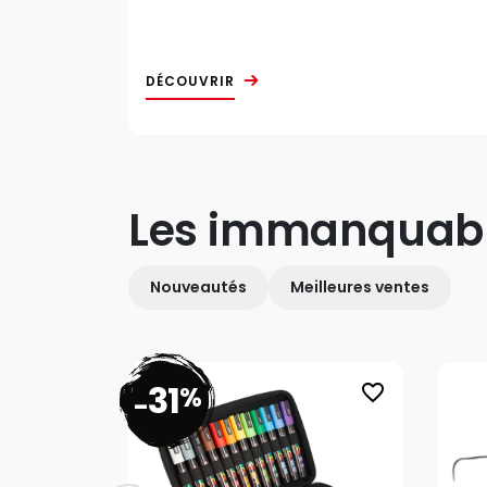
DÉCOUVRIR
Les immanquab
Nouveautés
Meilleures ventes
31
%
favorite_border
-