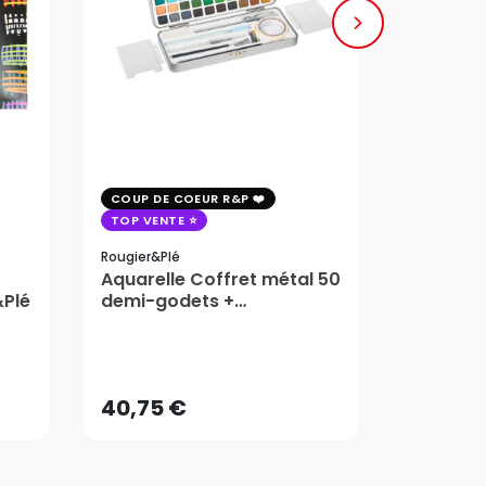
COUP DE COEUR R&P
COUP DE 
TOP VENTE
TOP VENT
Rougier&plé
Milan
Aquarelle Coffret métal 50
Plaque 
&Plé
demi-godets +
Block Vi
accessoires - Rougier&Plé
1,99
5 Formats
Dès
40,75 €
AJOUTER AU PANIER
40,75 €
1,99
Dès