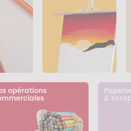
os opérations
Papeter
ommerciales
& scra