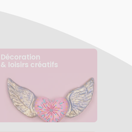
Décoration
& loisirs créatifs