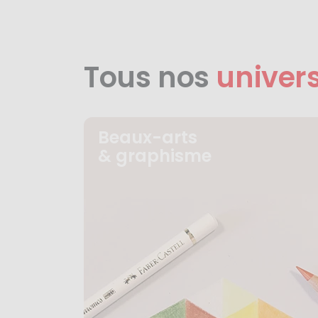
Tous nos
univer
Beaux-arts
& graphisme