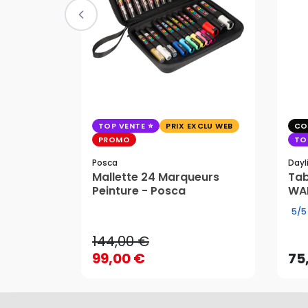
TOP VENTE
PRIX EXCLU WEB
CO
PROMO
TO
Posca
Dayl
Mallette 24 Marqueurs
Tab
Peinture - Posca
WAF
144,00 €
5/5
99,00 €
75
144,00 €
AJOUTER AU PANIER
99,00 €
75