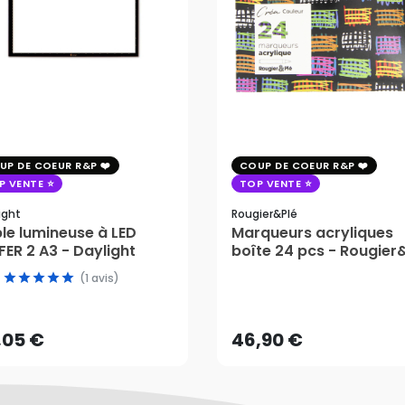
UP DE COEUR R&P
COUP DE COEUR R&P
P VENTE
TOP VENTE
ight
Rougier&plé
le lumineuse à LED
Marqueurs acryliques
ER 2 A3 - Daylight
boîte 24 pcs - Rougier
(1 avis)
,05 €
46,90 €
AJOUTER AU PANIER
AJOUTER AU PANIER
,05 €
46,90 €