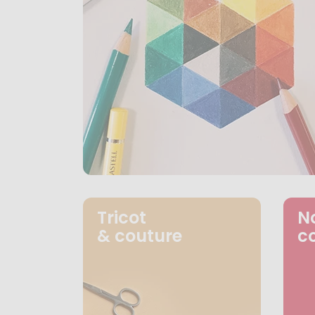
Tricot
N
& couture
c