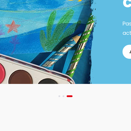
Pa
act