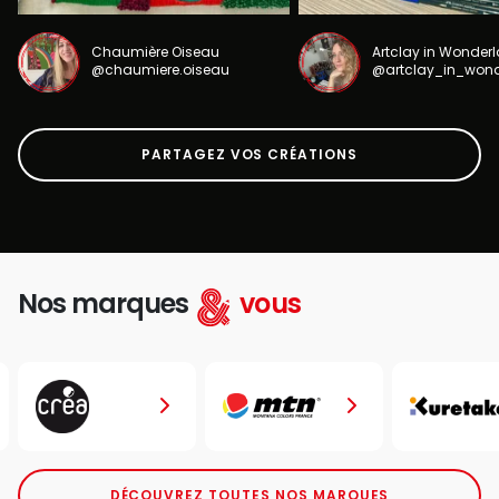
Chaumière Oiseau
Artclay in Wonder
@chaumiere.oiseau
@artclay_in_won
PARTAGEZ VOS CRÉATIONS
Nos marques
vous
DÉCOUVREZ TOUTES NOS MARQUES