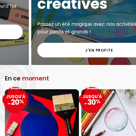
Exclu web - Gros volumes à petits prix sur une
grande sélection de matériel artistique.
J'EN PROFITE
En ce
moment
JUSQU'À
JUSQU'À
20
30
%
%
-
-