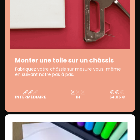
Monter une toile sur un châssis
Fabriquez votre châssis sur mesure vous-même
en suivant notre pas à pas.
INTERMÉDIAIRE
1H
54,05 €