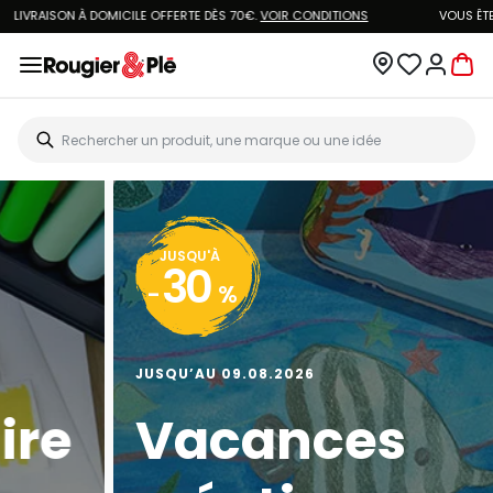
VOUS ÊTES CLIENT ROUGIER&PLÉ ? CRÉEZ UN NOUVEAU MOT DE PASSE ET ACCÉDEZ
À
VOTRE COMPTE.
JUSQU'À
20
-
%
JUSQU’AU 13.08.2026
Big Art