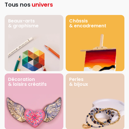
Tous nos
univers
Beaux-arts
Châssis
& graphisme
& encadrement
Décoration
Perles
& loisirs créatifs
& bijoux