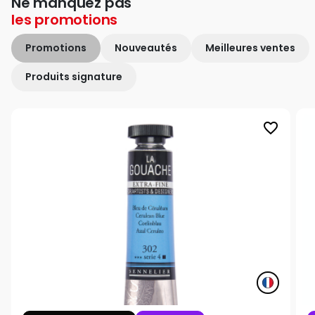
Ne manquez pas
les
promotions
Promotions
Nouveautés
Meilleures ventes
Produits signature
favorite_border