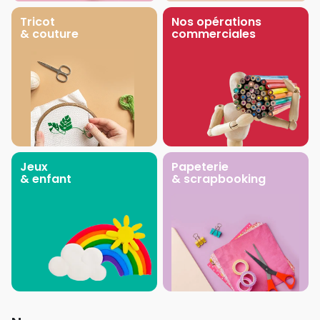
Tricot
Nos opérations
& couture
commerciales
Jeux
Papeterie
& enfant
& scrapbooking