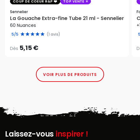
COUP DE COEUR R&P
TOP VENTE
Sennelier
F
La Gouache Extra-fine Tube 21 ml - Sennelier
C
60 Nuances
+
5/5
(1 avis)
5,15 €
Dès
D
VOIR PLUS DE PRODUITS
Laissez-vous
inspirer !