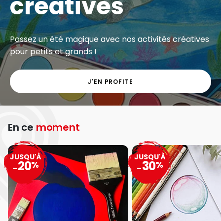
créatives
Passez un été magique avec nos activités créatives
pour petits et grands !
J'EN PROFITE
En ce
moment
JUSQU'À
JUSQU'À
20
30
%
%
-
-