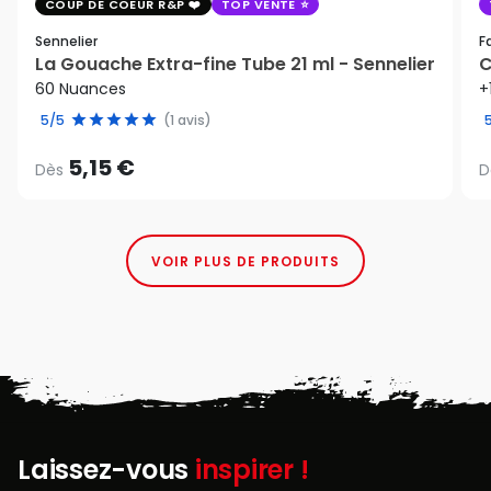
COUP DE COEUR R&P
TOP VENTE
Sennelier
F
La Gouache Extra-fine Tube 21 ml - Sennelier
C
60 Nuances
+
5/5
(1 avis)
5,15 €
Dès
D
VOIR PLUS DE PRODUITS
Laissez-vous
inspirer !