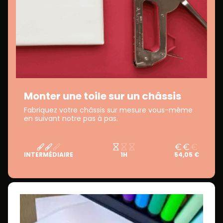
Monter une toile sur un châssis
Fabriquez votre châssis sur mesure vous-même
en suivant notre pas à pas.
INTERMÉDIAIRE
1H
54,05 €