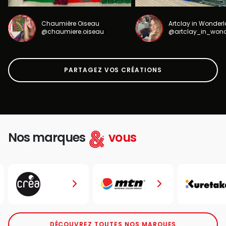
Chaumière Oiseau
Artclay in Wonder
@chaumiere.oiseau
@artclay_in_won
PARTAGEZ VOS CRÉATIONS
Nos marques
vous
DÉCOUVREZ TOUTES NOS MARQUES