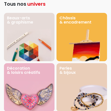
Tous nos
univers
Beaux-arts
Châssis
& graphisme
& encadrement
Décoration
Perles
& loisirs créatifs
& bijoux