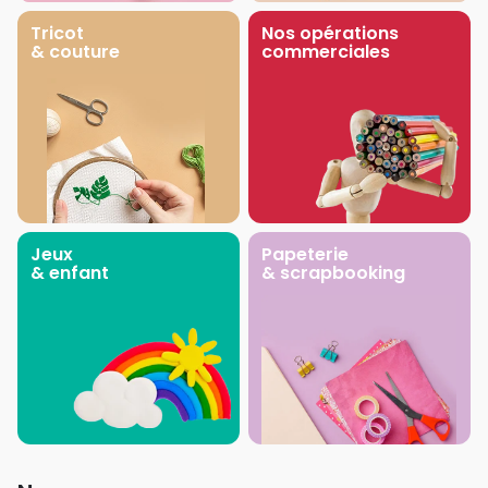
Tricot
Nos opérations
& couture
commerciales
Jeux
Papeterie
& enfant
& scrapbooking