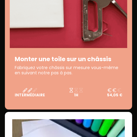
Monter une toile sur un châssis
Fabriquez votre châssis sur mesure vous-même
en suivant notre pas à pas.
INTERMÉDIAIRE
1H
54,05 €