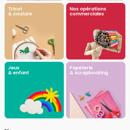
Tricot
Nos opérations
& couture
commerciales
Jeux
Papeterie
& enfant
& scrapbooking