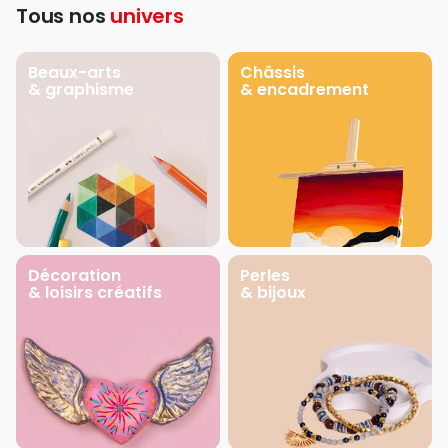
Tous nos
univers
Beaux-arts
Châssis
& graphisme
& encadrement
Décoration
Perles
& loisirs créatifs
& bijoux