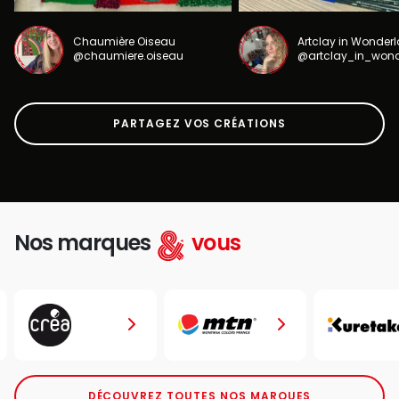
Chaumière Oiseau
Artclay in Wonder
@chaumiere.oiseau
@artclay_in_won
PARTAGEZ VOS CRÉATIONS
Nos marques
vous
DÉCOUVREZ TOUTES NOS MARQUES