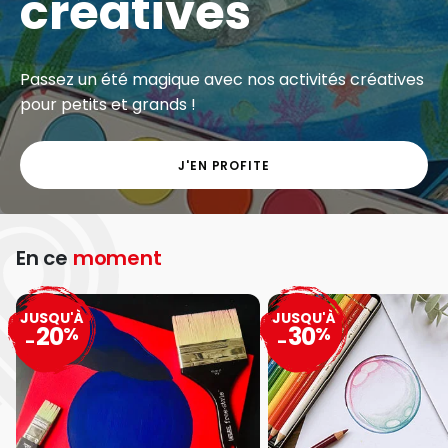
créatives
Passez un été magique avec nos activités créatives
pour petits et grands !
J'EN PROFITE
En ce
moment
JUSQU'À
JUSQU'À
20
30
%
%
-
-