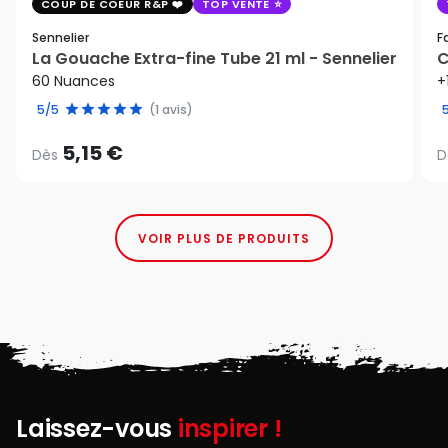
COUP DE COEUR R&P
TOP VENTE
Sennelier
F
La Gouache Extra-fine Tube 21 ml - Sennelier
C
60 Nuances
+
5/5
(1 avis)
5,15 €
Dès
D
VOIR PLUS DE PRODUITS
Laissez-vous
inspirer !