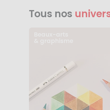
Tous nos
univer
Beaux-arts
& graphisme