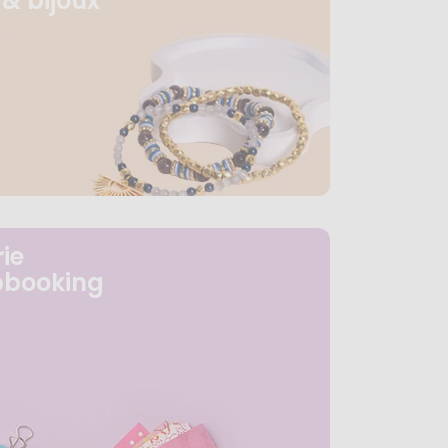
& bijoux
ie
pbooking