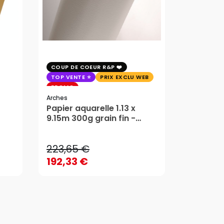
COUP DE COEUR R&P
PRIX EXC
TOP VENTE
PRIX EXCLU WEB
Rougier&pl
PROMO
Châssis 
Arches
Rougier
Papier aquarelle 1.13 x
223,65 €
19,80 €
9.15m 300g grain fin -
Arches
192,33 €
15,84 
223,65 €
19,80 €
AJOUTER AU PANIER
AJ
192,33 €
15,84 