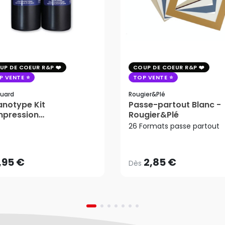
UP DE COEUR R&P
COUP DE COEUR R&P
P VENTE
TOP VENTE
uard
Rougier&plé
notype Kit
Passe-partout Blanc -
mpression
Rougier&Plé
2,85 €
tosensible - Jacquard
26 Formats passe partout
Dès
,95 €
AJOUTER AU PANIER
,95 €
2,85 €
Dès