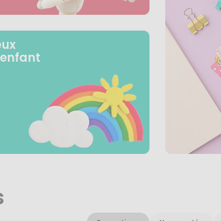
eux
 enfant
s