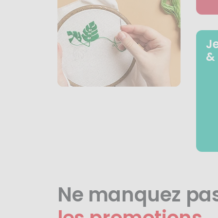
J
&
Ne manquez pa