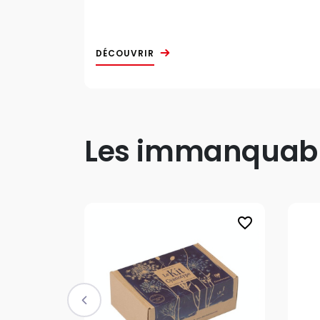
DÉCOUVRIR
Les immanquable
favorite_border