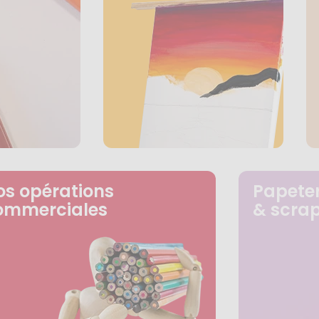
os opérations
Papeter
ommerciales
& scra