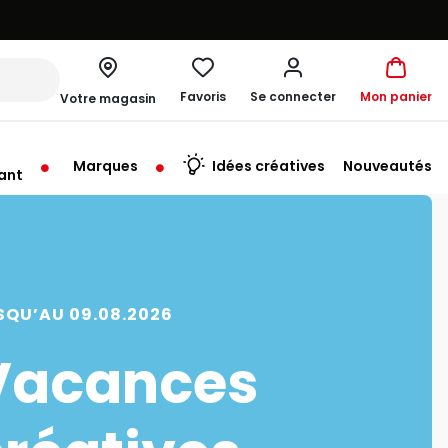
Favoris
Se connecter
Mon panier
Votre magasin
Marques
Idées créatives
Nouveautés
ant
rt à 10:00
SQU’AU 09.08.2026
Vacances