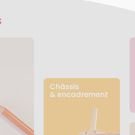
s
Châssis
& encadrement