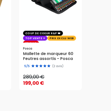
COUP DE COEUR R&P
EXCLU WE
TOP VENTE
PRIX EXCLU WEB
PRIX EXC
PROMO
Faber-Cast
Posca
Trousse 
Mallette de marqueur 60
Crayons
58,95 
Feutres assortis - Posca
289,00 €
edition 
49,51 
5/5
(2 avis)
199,00 €
289,00 €
58,95 
AJOUTER AU PANIER
199,00 €
49,51 