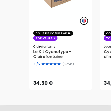
COUP DE COEUR R&P
CO
TOP VENTE
TO
Clairefontaine
Jacq
Le Kit Cyanotype -
Cya
Clairefontaine
d'i
pho
5/5
(6 avis)
34,50 €
34
AJOUTER AU PANIER
34,50 €
34