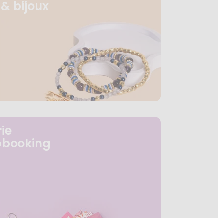
& bijoux
ie
pbooking