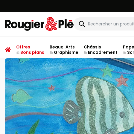
Rougier & Plé
Offres
Beaux-Arts
Châssis
Pape
&
Bons plans
&
Graphisme
&
Encadrement
&
Sc