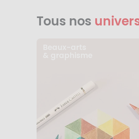
Tous nos
univer
Beaux-arts
& graphisme