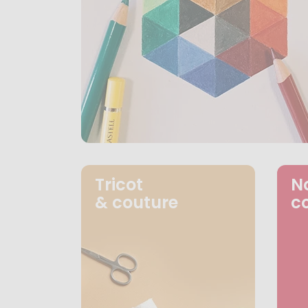
Tricot
N
& couture
c