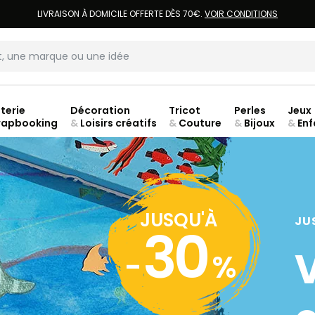
LIVRAISON À DOMICILE OFFERTE DÈS 70€.
VOIR CONDITIONS
terie
Décoration
Tricot
Perles
Jeux
rapbooking
&
Loisirs créatifs
&
Couture
&
Bijoux
&
Enf
ouve
JUSQU'À
JU
30
-
%