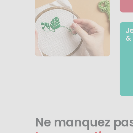
J
&
Ne manquez pa