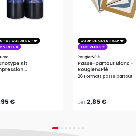
UP DE COEUR R&P
COUP DE COEUR R&P
P VENTE
TOP VENTE
uard
Rougier&plé
notype Kit
Passe-partout Blanc -
mpression
Rougier&Plé
tosensible - Jacquard
26 Formats passe partout
2,85 €
Dès
,95 €
AJOUTER AU PANIER
,95 €
2,85 €
Dès