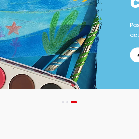
Pa
act