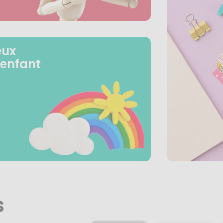
eux
 enfant
s