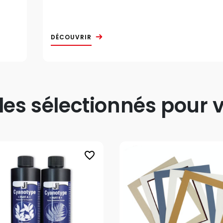
DÉCOUVRIR
s sélectionnés pour v
favorite_border