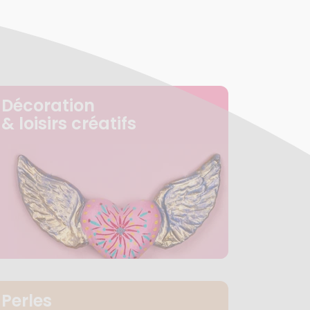
Décoration
& loisirs créatifs
Perles