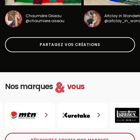
Chaumière Oiseau
Artclay in Wonder
@chaumiere.oiseau
@artclay_in_won
PARTAGEZ VOS CRÉATIONS
Nos marques
vous