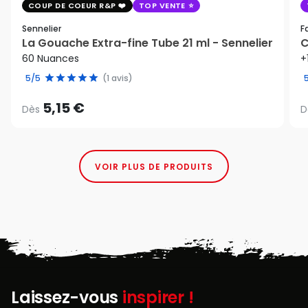
COUP DE COEUR R&P
TOP VENTE
Sennelier
F
La Gouache Extra-fine Tube 21 ml - Sennelier
C
60 Nuances
+
5/5
(1 avis)
5,15 €
Dès
D
VOIR PLUS DE PRODUITS
Laissez-vous
inspirer !