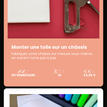
Monter une toile sur un châssis
Fabriquez votre châssis sur mesure vous-même
en suivant notre pas à pas.
INTERMÉDIAIRE
1H
54,05 €