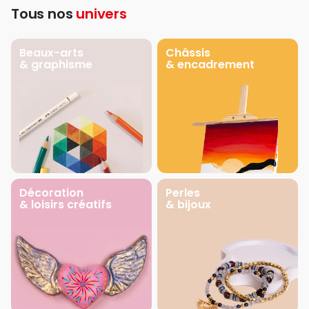
Tous nos
univers
Beaux-arts
Châssis
& graphisme
& encadrement
Décoration
Perles
& loisirs créatifs
& bijoux