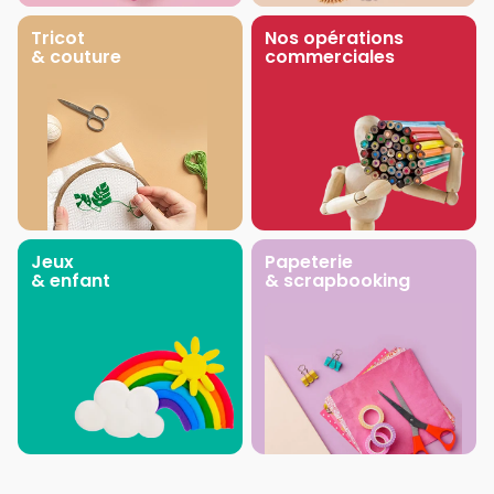
Tricot
Nos opérations
& couture
commerciales
Jeux
Papeterie
& enfant
& scrapbooking