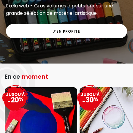
Exclu web - Gros volumes à petits prix sur une
grande sélection de matériel artistique.
J'EN PROFITE
En ce
moment
JUSQU'À
JUSQU'À
20
30
%
%
-
-