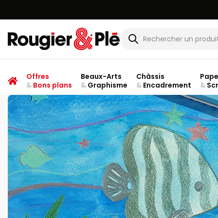
Rougier & Plé
Offres
Beaux-Arts
Châssis
Pape
&
Bons plans
&
Graphisme
&
Encadrement
&
Sc