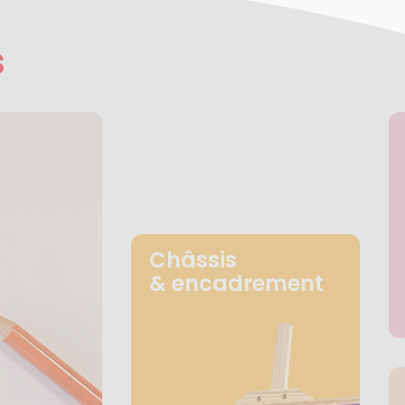
s
Châssis
& encadrement