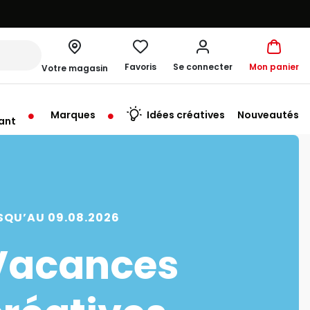
Favoris
Se connecter
Mon panier
Votre magasin
Marques
Idées créatives
Nouveautés
ant
rt à 10:00
SQU’AU 09.08.2026
Vacances