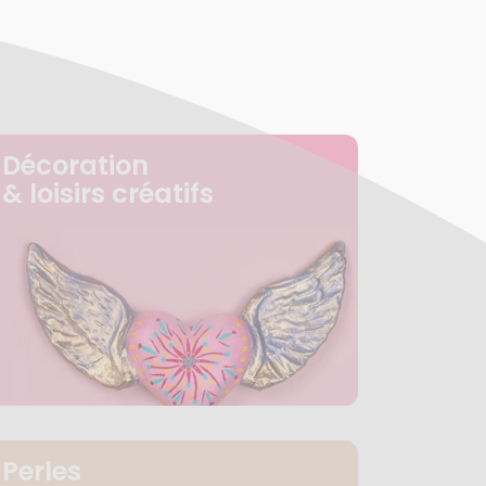
Décoration
& loisirs créatifs
Perles