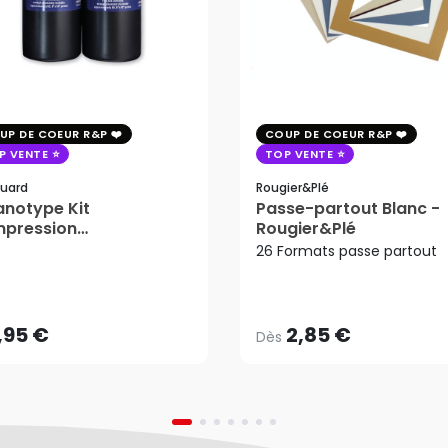
UP DE COEUR R&P
COUP DE COEUR R&P
P VENTE
TOP VENTE
uard
Rougier&plé
notype Kit
Passe-partout Blanc -
mpression
Rougier&Plé
tosensible - Jacquard
26 Formats passe partout
2,85 €
Dès
,95 €
AJOUTER AU PANIER
,95 €
2,85 €
Dès