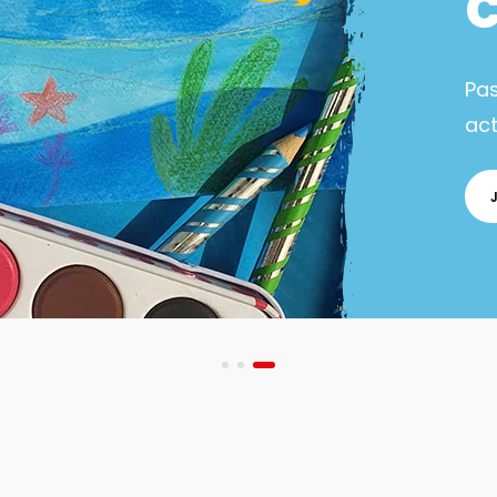
Pa
act