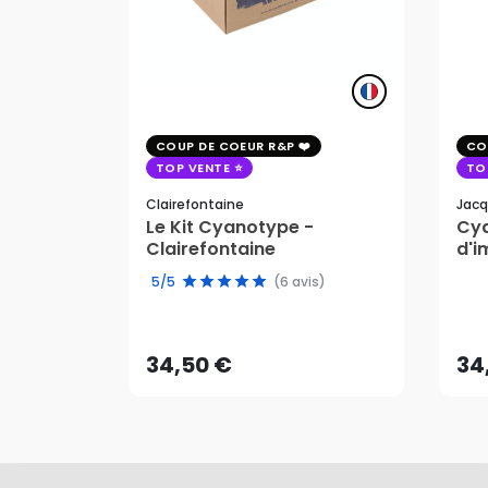
COUP DE COEUR R&P
CO
TOP VENTE
TO
Clairefontaine
Jacq
Le Kit Cyanotype -
Cya
Clairefontaine
d'i
pho
5/5
(6 avis)
34,50 €
34
AJOUTER AU PANIER
34,50 €
34