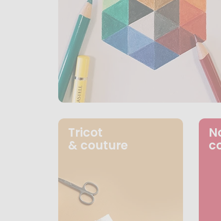
Tricot
N
& couture
c