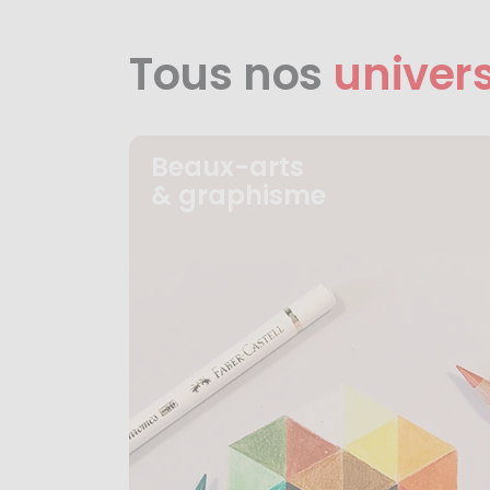
Tous nos
univer
Beaux-arts
& graphisme