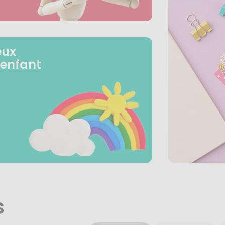
eux
 enfant
s