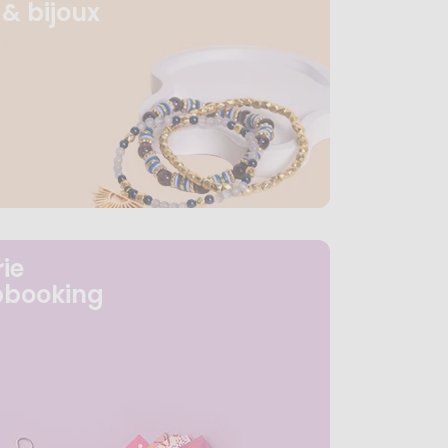
& bijoux
ie
pbooking