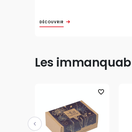
DÉCOUVRIR
Les immanquable
favorite_border