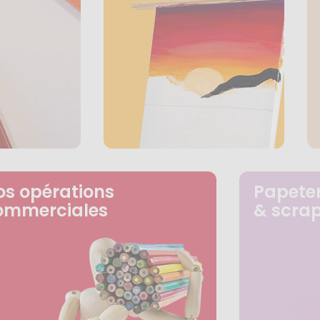
os opérations
Papeter
ommerciales
& scra