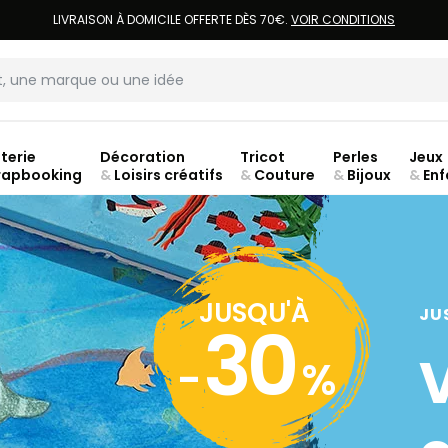
LIVRAISON À DOMICILE OFFERTE DÈS 70€.
VOIR CONDITIONS
terie
Décoration
Tricot
Perles
Jeux
rapbooking
&
Loisirs créatifs
&
Couture
&
Bijoux
&
Enf
ouve
JUSQU'À
JU
30
-
%