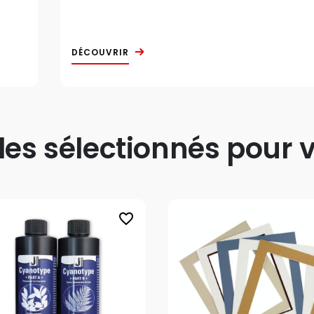
DÉCOUVRIR
s sélectionnés pour v
favorite_border