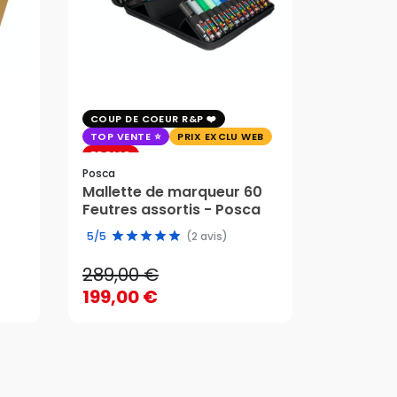
COUP DE COEUR R&P
EXCLU WE
TOP VENTE
PRIX EXCLU WEB
PRIX EXC
PROMO
Faber-Cast
Posca
Trousse 
Mallette de marqueur 60
Crayons
58,95 
Feutres assortis - Posca
289,00 €
edition 
49,51 
5/5
(2 avis)
199,00 €
289,00 €
58,95 
AJOUTER AU PANIER
199,00 €
49,51 