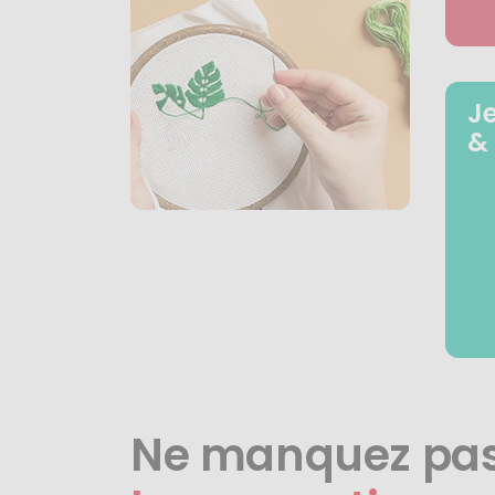
J
&
Ne manquez pa