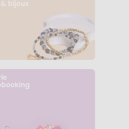
& bijoux
ie
pbooking