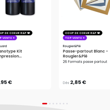
UP DE COEUR R&P
COUP DE COEUR R&P
P VENTE
TOP VENTE
uard
Rougier&plé
notype Kit
Passe-partout Blanc -
mpression
Rougier&Plé
tosensible - Jacquard
26 Formats passe partout
2,85 €
Dès
,95 €
AJOUTER AU PANIER
,95 €
2,85 €
Dès