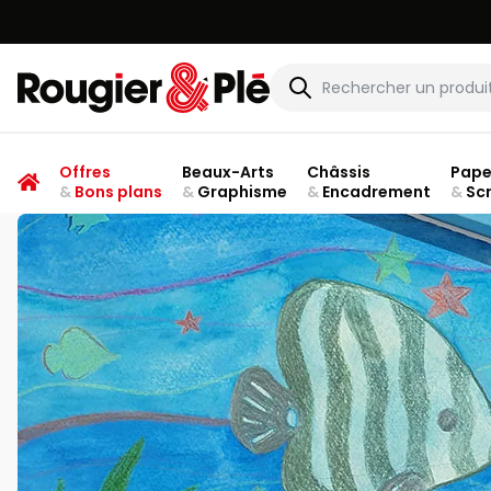
Rougier & Plé
Offres
Beaux-Arts
Châssis
Pape
&
Bons plans
&
Graphisme
&
Encadrement
&
Sc