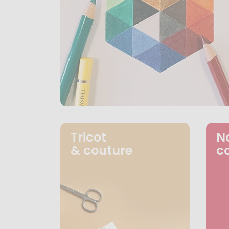
Tricot
N
& couture
c