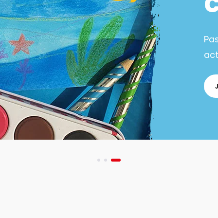
Pa
act