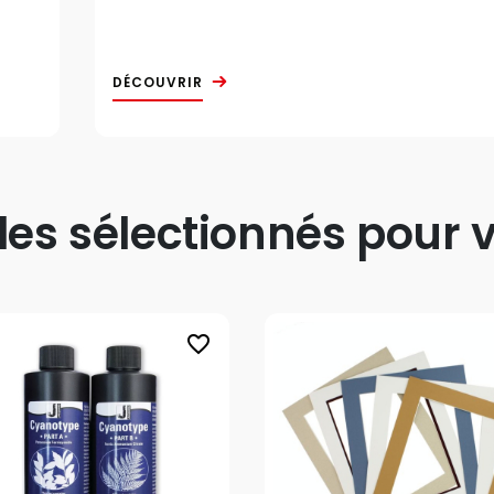
DÉCOUVRIR
s sélectionnés pour v
favorite_border