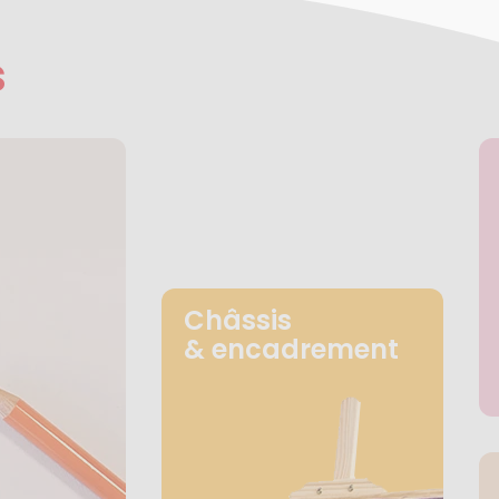
s
Châssis
& encadrement