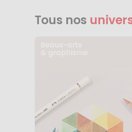
Tous nos
univer
Beaux-arts
& graphisme