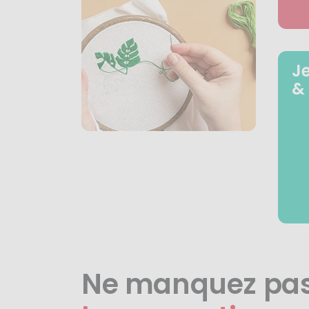
J
&
Ne manquez pa