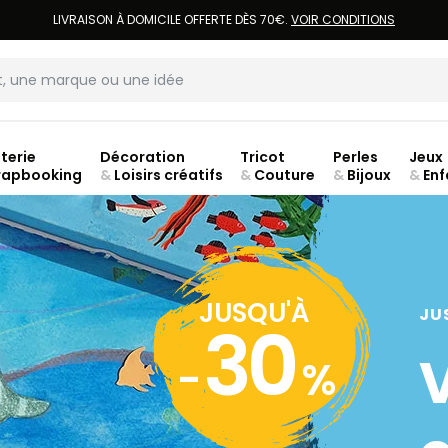
LIVRAISON À DOMICILE OFFERTE DÈS 70€.
VOIR CONDITIONS
terie
Décoration
Tricot
Perles
Jeux
rapbooking
&
Loisirs créatifs
&
Couture
&
Bijoux
&
Enf
Fer
JUSQU'À
JU
30
-
%