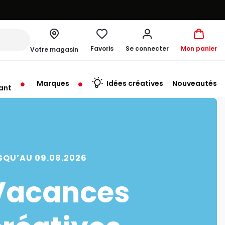
Favoris
Se connecter
Mon panier
Votre magasin
Marques
Idées créatives
Nouveautés
ant
me à 19:30
SQU’AU 09.08.2026
Vacances