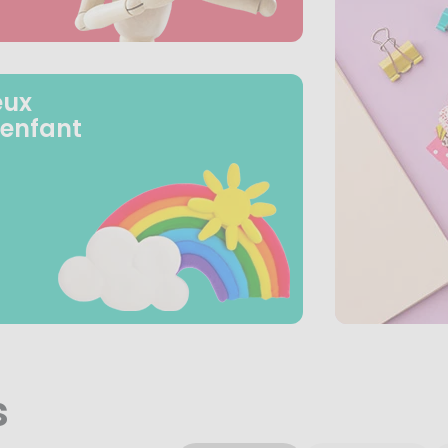
eux
 enfant
s