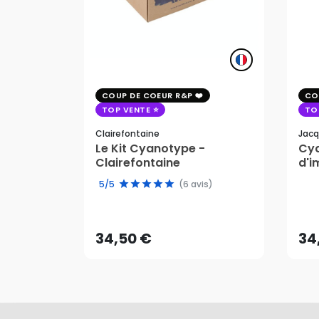
COUP DE COEUR R&P
CO
TOP VENTE
TO
Clairefontaine
Jacq
Le Kit Cyanotype -
Cya
Clairefontaine
d'i
pho
5/5
(6 avis)
34,50 €
34
AJOUTER AU PANIER
34,50 €
34