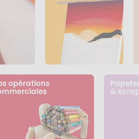
os opérations
Papeter
ommerciales
& scra