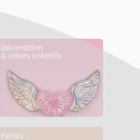
Décoration
& loisirs créatifs
Perles