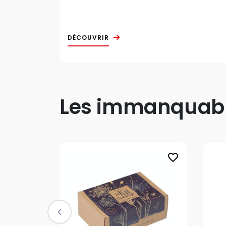
DÉCOUVRIR
Les immanquable
favorite_border