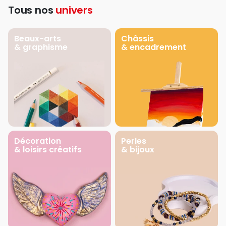
Tous nos
univers
Beaux-arts
Châssis
& graphisme
& encadrement
Décoration
Perles
& loisirs créatifs
& bijoux