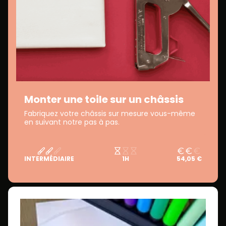
Monter une toile sur un châssis
Fabriquez votre châssis sur mesure vous-même
en suivant notre pas à pas.
INTERMÉDIAIRE
1H
54,05 €