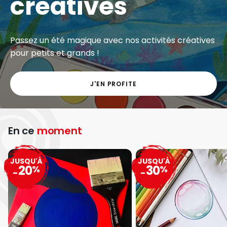
créatives
Passez un été magique avec nos activités créatives
pour petits et grands !
J'EN PROFITE
En ce
moment
JUSQU'À
JUSQU'À
20
30
%
%
-
-