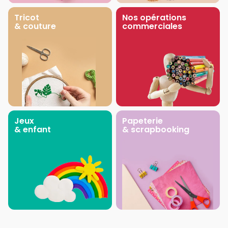
Tricot
Nos opérations
& couture
commerciales
Jeux
Papeterie
& enfant
& scrapbooking