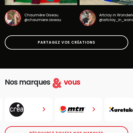
Chaumière Oiseau
Artclay in Wonder
@chaumiere.oiseau
@artclay_in_won
PARTAGEZ VOS CRÉATIONS
Nos marques
vous