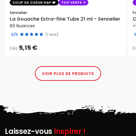
COUP DE COEUR R&P
TOP VENTE
Sennelier
F
La Gouache Extra-fine Tube 21 ml - Sennelier
C
60 Nuances
+
5/5
(1 avis)
5,15 €
Dès
D
VOIR PLUS DE PRODUITS
Laissez-vous
inspirer !