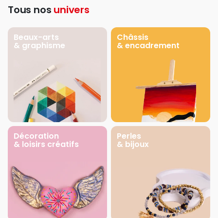
Tous nos
univers
Beaux-arts
Châssis
& graphisme
& encadrement
Décoration
Perles
& loisirs créatifs
& bijoux