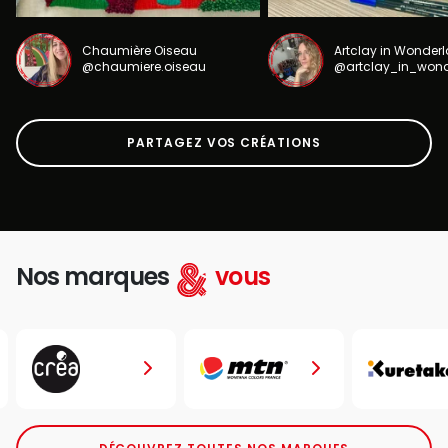
Chaumière Oiseau
Artclay in Wonder
@chaumiere.oiseau
@artclay_in_won
PARTAGEZ VOS CRÉATIONS
Nos marques
vous