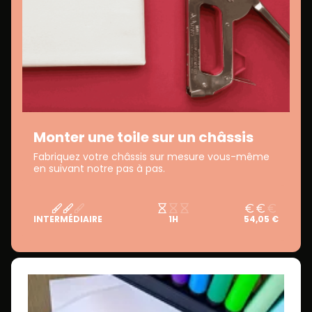
Monter une toile sur un châssis
Fabriquez votre châssis sur mesure vous-même
en suivant notre pas à pas.
INTERMÉDIAIRE
1H
54,05 €