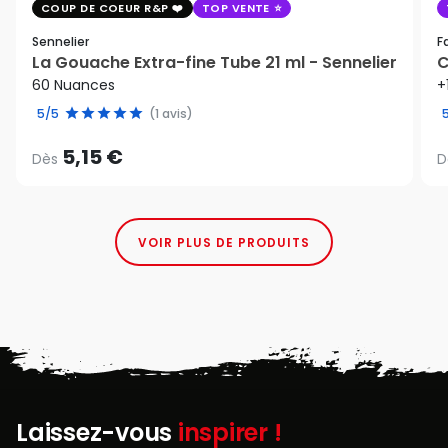
COUP DE COEUR R&P
TOP VENTE
Sennelier
F
La Gouache Extra-fine Tube 21 ml - Sennelier
C
60 Nuances
+
5/5
(1 avis)
5,15 €
Dès
D
VOIR PLUS DE PRODUITS
Laissez-vous
inspirer !