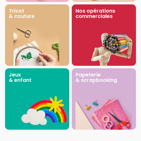
Tricot
Nos opérations
& couture
commerciales
Jeux
Papeterie
& enfant
& scrapbooking