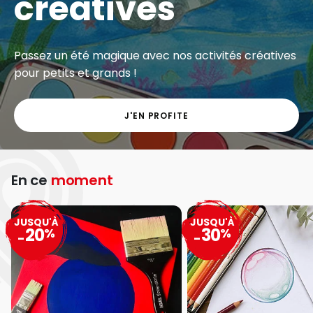
créatives
Passez un été magique avec nos activités créatives
pour petits et grands !
J'EN PROFITE
En ce
moment
JUSQU'À
JUSQU'À
20
30
%
%
-
-