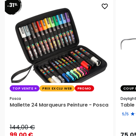
31
%
favorite_border
-
TOP VENTE
PRIX EXCLU WEB
PROMO
COUP 
Posca
Dayligh
Mallette 24 Marqueurs Peinture - Posca
Table 
5/5
144,00 €
99,00 €
75,0