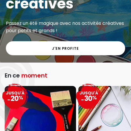
créatives
Passez un été magique avec nos activités créatives
pour petits et grands !
J'EN PROFITE
En ce
moment
JUSQU'À
JUSQU'À
20
30
%
%
-
-