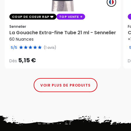
COUP DE COEUR R&P
TOP VENTE
Sennelier
F
La Gouache Extra-fine Tube 21 ml - Sennelier
C
60 Nuances
+
5/5
(1 avis)
5,15 €
Dès
D
VOIR PLUS DE PRODUITS