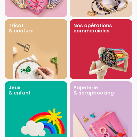
Tricot
Nos opérations
& couture
commerciales
Jeux
Papeterie
& enfant
& scrapbooking