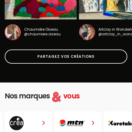
Chaumière Oiseau
Artclay in Wonder
@chaumiere.oiseau
@artclay_in_won
PARTAGEZ VOS CRÉATIONS
Nos marques
vous