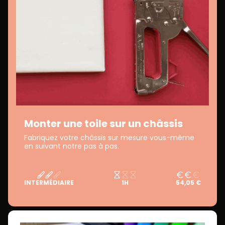
Monter une toile sur un châssis
Fabriquez votre châssis sur mesure vous-même
en suivant notre pas à pas.
INTERMÉDIAIRE
1H
54,05 €