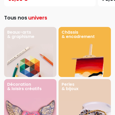
Tous nos
univers
Beaux-arts
Châssis
& graphisme
& encadrement
Décoration
Perles
& loisirs créatifs
& bijoux