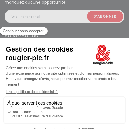
manquez aucune opportunité
Votre e-mail
Suivez-nous
Rougier et Plé 2024 Copyright
Ferme à 19:30
Mentions légales
Conditions générales des ventes
Données personnelles
Paiement sécurisé
Plan du site