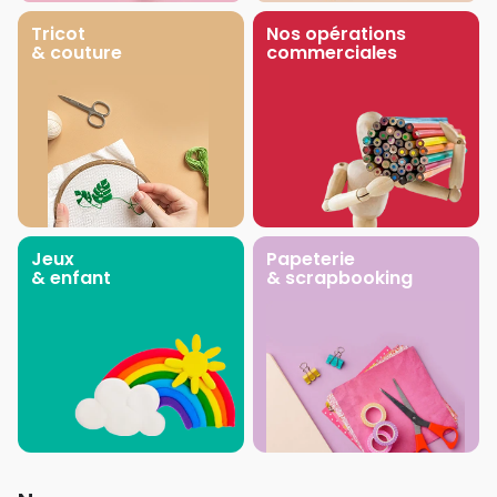
Tricot
Nos opérations
& couture
commerciales
Jeux
Papeterie
& enfant
& scrapbooking