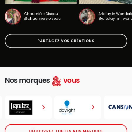
Chaumière Oiseau
Artclay in Wonder
@chaumiere.oiseau
@artclay_in_won
PARTAGEZ VOS CRÉATIONS
Nos marques
vous
DÉCOUVREZ TOUTES NOS MARQUES