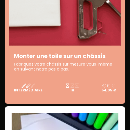
Monter une toile sur un châssis
Fabriquez votre châssis sur mesure vous-même
en suivant notre pas à pas.
INTERMÉDIAIRE
1H
54,05 €