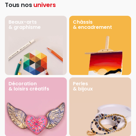
Tous nos
univers
Beaux-arts
Châssis
& graphisme
& encadrement
Décoration
Perles
& loisirs créatifs
& bijoux