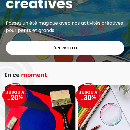
créatives
Passez un été magique avec nos activités créatives
pour petits et grands !
J'EN PROFITE
En ce
moment
JUSQU'À
JUSQU'À
20
30
%
%
-
-