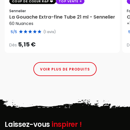
COUP DE COEUR R&P
TOP VENTE
Sennelier
F
La Gouache Extra-fine Tube 21 ml - Sennelier
C
60 Nuances
+
5/5
(1 avis)
5,15 €
Dès
D
VOIR PLUS DE PRODUITS
Laissez-vous
inspirer !