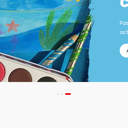
Pa
act