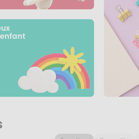
eux
 enfant
s