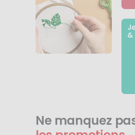
J
&
Ne manquez pa