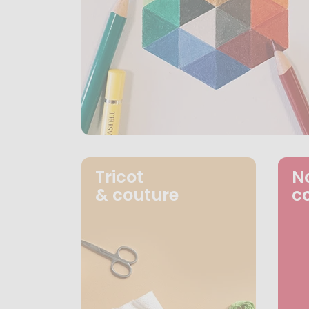
Tricot
N
& couture
c