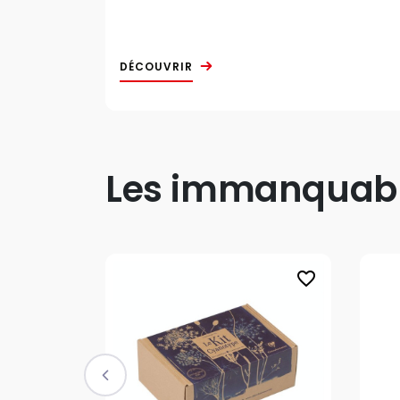
DÉCOUVRIR
Les immanquable
favorite_border