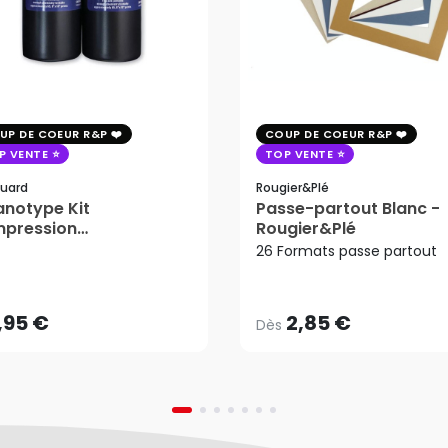
UP DE COEUR R&P
COUP DE COEUR R&P
P VENTE
TOP VENTE
uard
Rougier&plé
notype Kit
Passe-partout Blanc -
mpression
Rougier&Plé
2,85 €
tosensible - Jacquard
26 Formats passe partout
Dès
,95 €
AJOUTER AU PANIER
,95 €
2,85 €
Dès