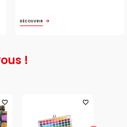
DÉCOUVRIR
ous !
favorite_border
favorite_border