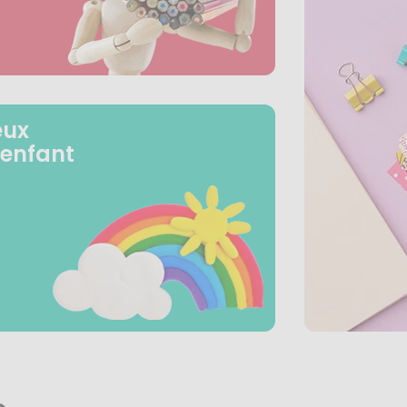
eux
 enfant