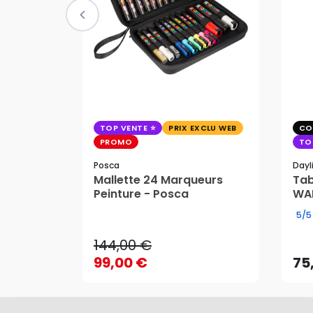
TOP VENTE
PRIX EXCLU WEB
CO
PROMO
TO
Posca
Dayl
Mallette 24 Marqueurs
Tab
144,00 €
Peinture - Posca
WAF
99,00 €
75
5/5
144,00 €
99,00 €
75