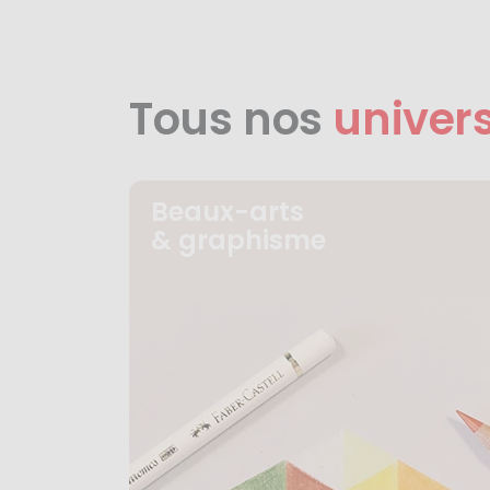
Tous nos
univer
Beaux-arts
& graphisme