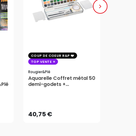
COUP DE COEUR R&P
COUP DE 
TOP VENTE
TOP VENT
Rougier&plé
Milan
Aquarelle Coffret métal 50
Plaque 
&Plé
demi-godets +
Block Vi
accessoires - Rougier&Plé
1,99
5 Formats
Dès
40,75 €
AJOUTER AU PANIER
40,75 €
1,99
Dès