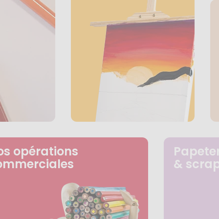
os opérations
Papeter
ommerciales
& scra