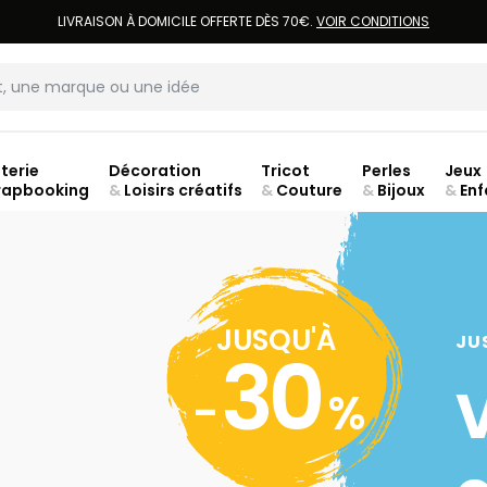
LIVRAISON À DOMICILE OFFERTE DÈS 70€.
VOIR CONDITIONS
terie
Décoration
Tricot
Perles
Jeux
rapbooking
&
Loisirs créatifs
&
Couture
&
Bijoux
&
Enf
jusq
JUSQU'À
JU
30
-
%