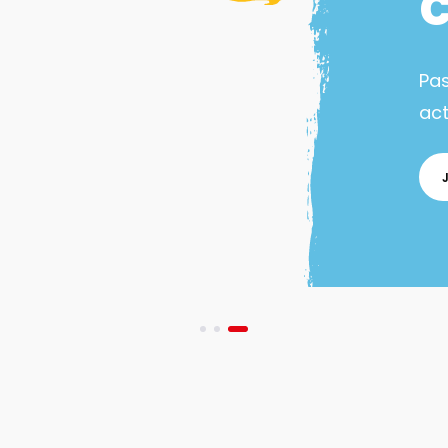
Pa
act