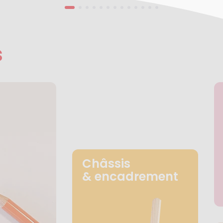
s
Châssis
& encadrement