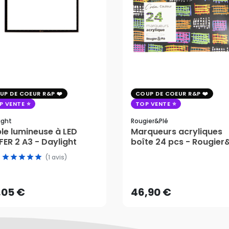
UP DE COEUR R&P
COUP DE COEUR R&P
P VENTE
TOP VENTE
ight
Rougier&plé
le lumineuse à LED
Marqueurs acryliques
ER 2 A3 - Daylight
boîte 24 pcs - Rougier
,05 €
(1 avis)
46,90 €
AJOUTER AU PANIER
,05 €
46,90 €