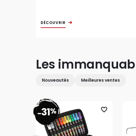
DÉCOUVRIR
Les immanquab
Nouveautés
Meilleures ventes
31
%
favorite_border
-