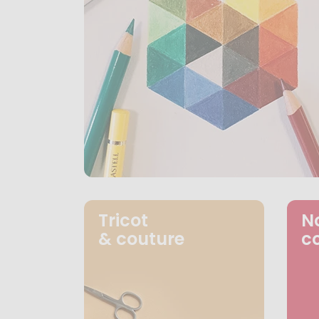
Tricot
N
& couture
c