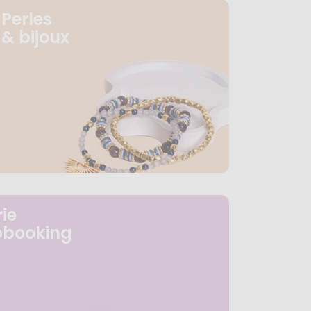
Perles
& bijoux
ie
pbooking