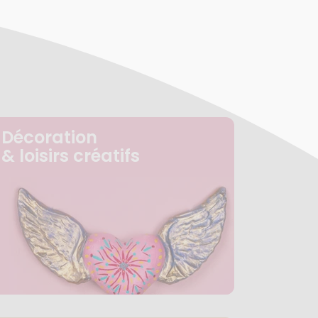
Décoration
& loisirs créatifs