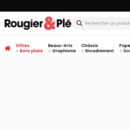
Rougier & Plé
Offres
Beaux-Arts
Châssis
Pape
&
Bons plans
&
Graphisme
&
Encadrement
&
Sc