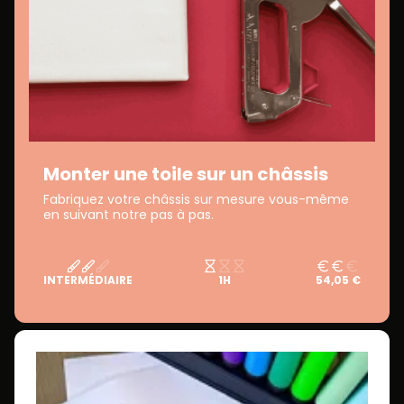
Monter une toile sur un châssis
Fabriquez votre châssis sur mesure vous-même
en suivant notre pas à pas.
INTERMÉDIAIRE
1H
54,05 €