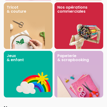
Tricot
Nos opérations
& couture
commerciales
Jeux
Papeterie
& enfant
& scrapbooking