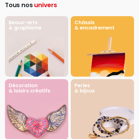
Tous nos
univers
Beaux-arts
Châssis
& graphisme
& encadrement
Décoration
Perles
& loisirs créatifs
& bijoux