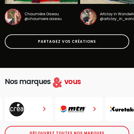
Chaumière Oiseau
Artclay in Wonder
@chaumiere.oiseau
@artclay_in_won
PARTAGEZ VOS CRÉATIONS
Nos marques
vous
DÉCOUVREZ TOUTES NOS MARQUES