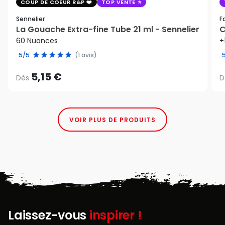
COUP DE COEUR R&P
TOP VENTE
Sennelier
F
La Gouache Extra-fine Tube 21 ml - Sennelier
C
60 Nuances
+
5/5
(1 avis)
5,15 €
Dès
D
VOIR PLUS DE PRODUITS
Laissez-vous
inspirer !