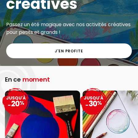
créatives
Passez un été magique avec nos activités créatives
pour petits et grands !
J'EN PROFITE
En ce
moment
JUSQU'À
JUSQU'À
20
30
%
%
-
-