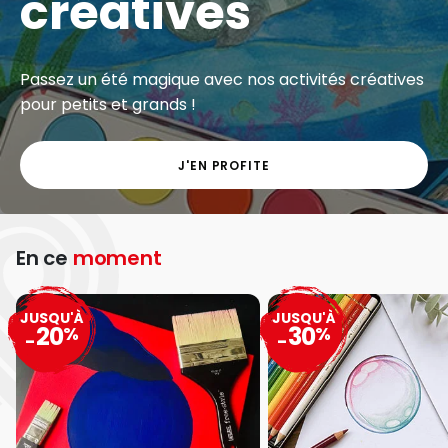
créatives
Passez un été magique avec nos activités créatives
pour petits et grands !
J'EN PROFITE
En ce
moment
JUSQU'À
JUSQU'À
20
30
%
%
-
-