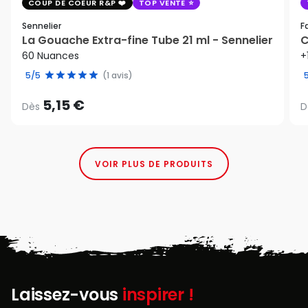
COUP DE COEUR R&P
TOP VENTE
Sennelier
F
La Gouache Extra-fine Tube 21 ml - Sennelier
C
60 Nuances
+
5/5
(1 avis)
5,15 €
Dès
D
VOIR PLUS DE PRODUITS
Laissez-vous
inspirer !