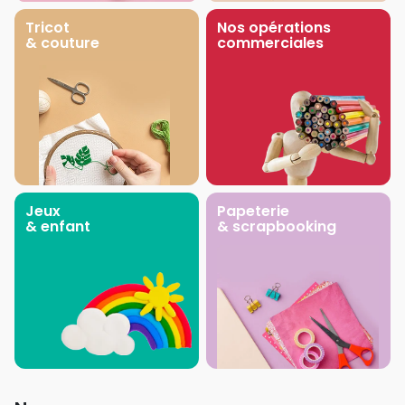
Tricot
Nos opérations
& couture
commerciales
Jeux
Papeterie
& enfant
& scrapbooking