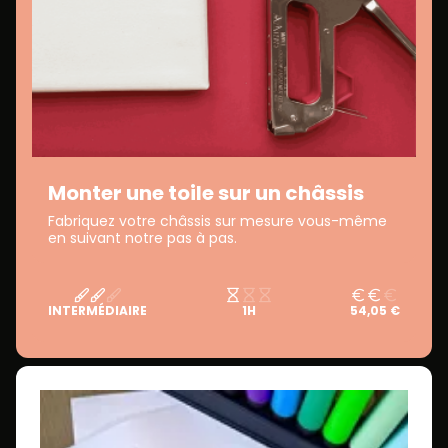
Monter une toile sur un châssis
Fabriquez votre châssis sur mesure vous-même
en suivant notre pas à pas.
INTERMÉDIAIRE
1H
54,05 €