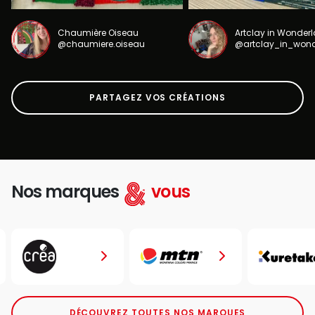
Chaumière Oiseau
Artclay in Wonder
@chaumiere.oiseau
@artclay_in_won
PARTAGEZ VOS CRÉATIONS
Nos marques
vous
DÉCOUVREZ TOUTES NOS MARQUES