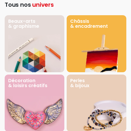
Tous nos
univers
Beaux-arts
Châssis
& graphisme
& encadrement
Décoration
Perles
& loisirs créatifs
& bijoux