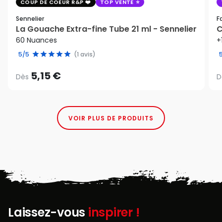
COUP DE COEUR R&P
TOP VENTE
Sennelier
F
La Gouache Extra-fine Tube 21 ml - Sennelier
C
60 Nuances
+
5/5
(1 avis)
5,15 €
Dès
D
VOIR PLUS DE PRODUITS
Laissez-vous
inspirer !