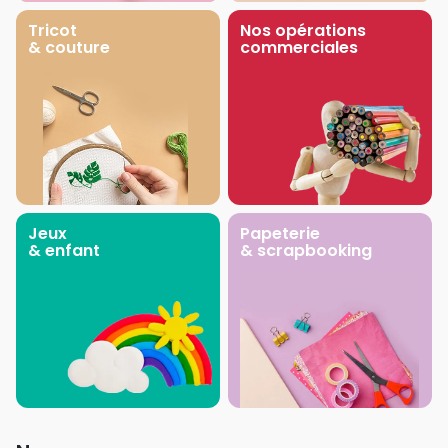
Tricot
Nos opérations
& couture
commerciales
Jeux
Papeterie
& enfant
& scrapbooking