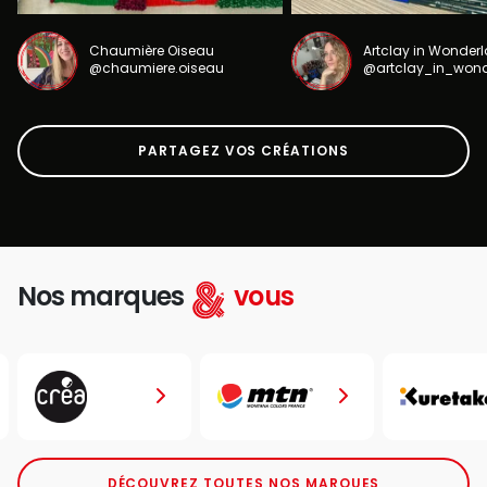
Chaumière Oiseau
Artclay in Wonder
@chaumiere.oiseau
@artclay_in_won
PARTAGEZ VOS CRÉATIONS
Nos marques
vous
DÉCOUVREZ TOUTES NOS MARQUES