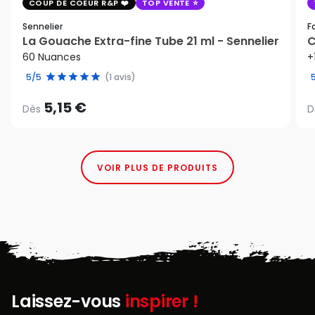
COUP DE COEUR R&P
TOP VENTE
Sennelier
F
La Gouache Extra-fine Tube 21 ml - Sennelier
C
60 Nuances
+
5/5
(1 avis)
5,15 €
Dès
D
VOIR PLUS DE PRODUITS
Laissez-vous
inspirer !