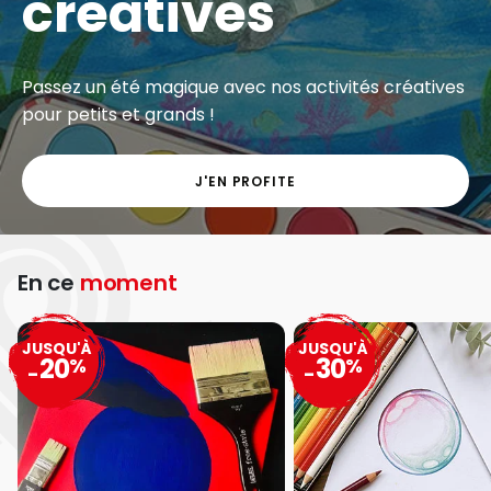
créatives
Passez un été magique avec nos activités créatives
pour petits et grands !
J'EN PROFITE
En ce
moment
JUSQU'À
JUSQU'À
20
30
%
%
-
-