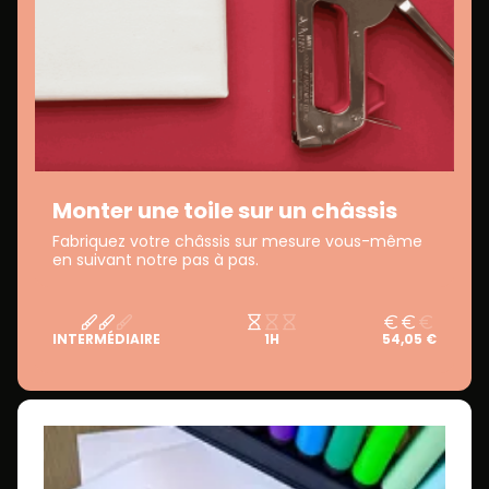
Monter une toile sur un châssis
Fabriquez votre châssis sur mesure vous-même
en suivant notre pas à pas.
INTERMÉDIAIRE
1H
54,05 €