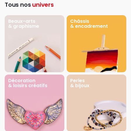
Tous nos
univers
Beaux-arts
Châssis
& graphisme
& encadrement
Décoration
Perles
& loisirs créatifs
& bijoux