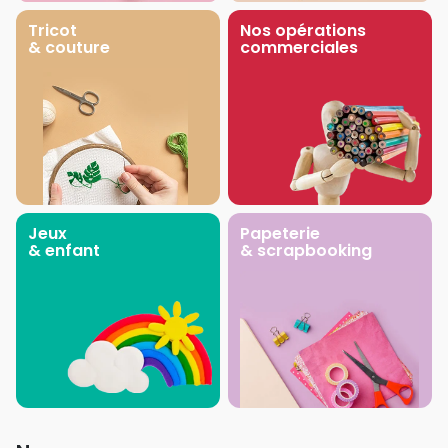
Tricot
Nos opérations
& couture
commerciales
Jeux
Papeterie
& enfant
& scrapbooking