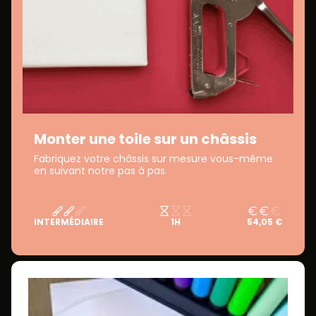
Monter une toile sur un châssis
Fabriquez votre châssis sur mesure vous-même
en suivant notre pas à pas.
INTERMÉDIAIRE
1H
54,05 €