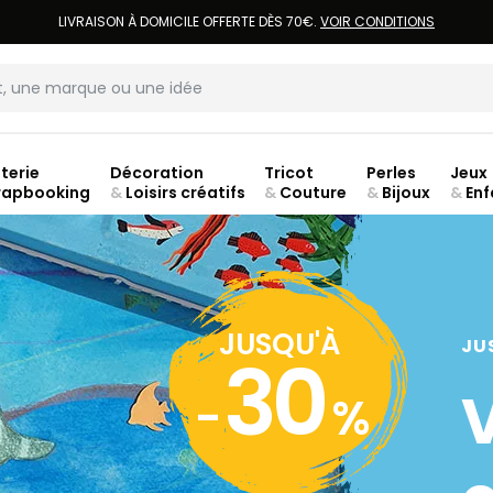
LIVRAISON À DOMICILE OFFERTE DÈS 70€.
VOIR CONDITIONS
terie
Décoration
Tricot
Perles
Jeux
rapbooking
&
Loisirs créatifs
&
Couture
&
Bijoux
&
Enf
Fer
JUSQU'À
JU
30
-
%