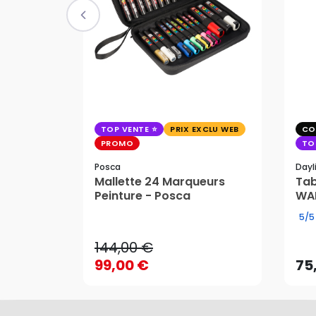
TOP VENTE
PRIX EXCLU WEB
CO
PROMO
TO
Posca
Dayl
Mallette 24 Marqueurs
Tab
144,00 €
Peinture - Posca
WAF
99,00 €
75
5/5
144,00 €
99,00 €
75