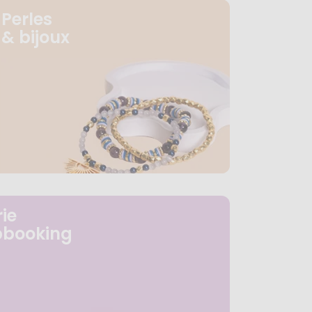
Perles
& bijoux
ie
pbooking