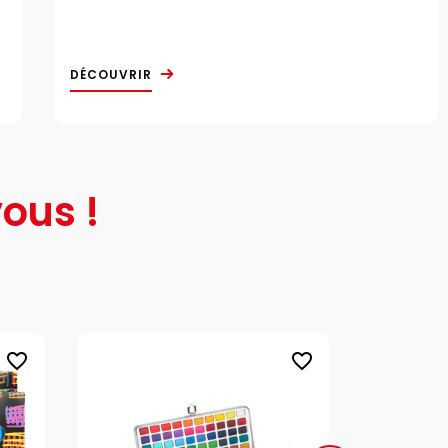
DÉCOUVRIR
ous !
favorite_border
favorite_border