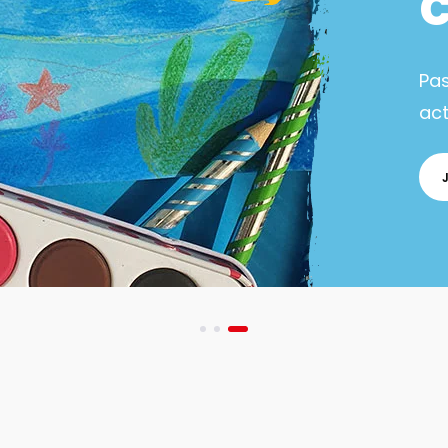
Pa
act