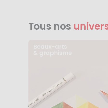
Tous nos
univer
Beaux-arts
& graphisme