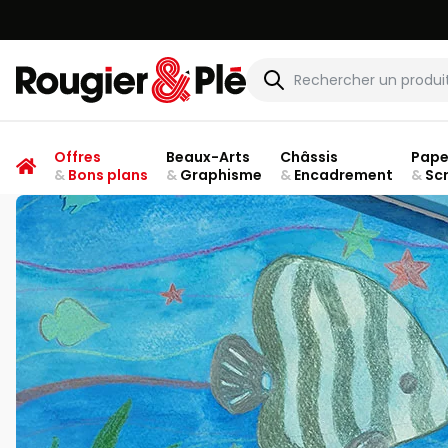
Rougier & Plé
Offres
Beaux-Arts
Châssis
Pape
&
Bons plans
&
Graphisme
&
Encadrement
&
Sc