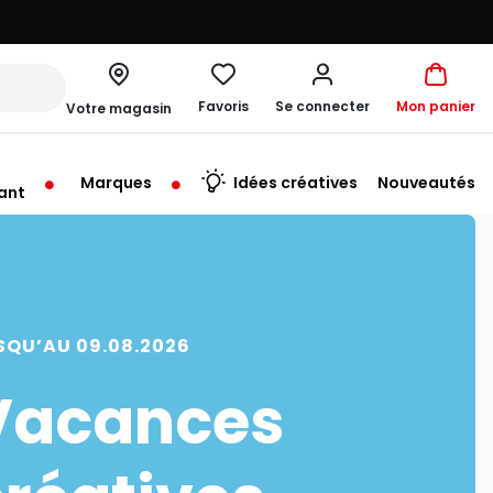
Favoris
Se connecter
Mon panier
Votre magasin
Marques
Idées créatives
Nouveautés
ant
me à 19:00
SQU’AU 09.08.2026
Vacances