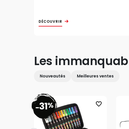
DÉCOUVRIR
Les immanquab
Nouveautés
Meilleures ventes
31
%
favorite_border
-