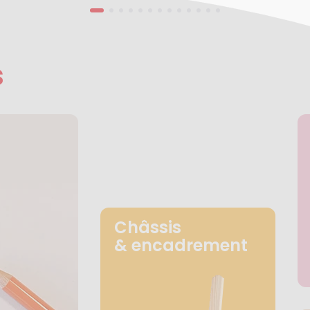
s
Châssis
& encadrement