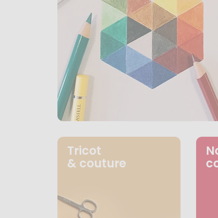
Tricot
N
& couture
c