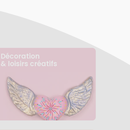
Décoration
& loisirs créatifs