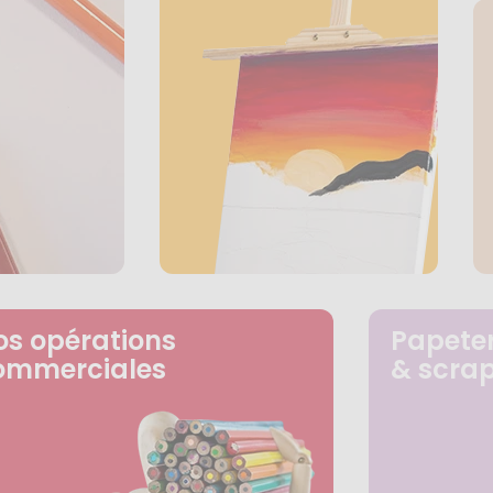
os opérations
Papeter
ommerciales
& scra