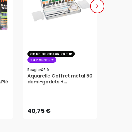
COUP DE COEUR R&P
COUP DE 
TOP VENTE
TOP VENT
Rougier&plé
Milan
Aquarelle Coffret métal 50
Plaque 
&Plé
demi-godets +
Block Vi
accessoires - Rougier&Plé
1,99
5 Formats
Dès
40,75 €
AJOUTER AU PANIER
40,75 €
1,99
Dès