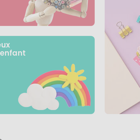
eux
 enfant