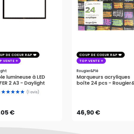
UP DE COEUR R&P
COUP DE COEUR R&P
P VENTE
TOP VENTE
ight
Rougier&plé
le lumineuse à LED
Marqueurs acryliques
ER 2 A3 - Daylight
boîte 24 pcs - Rougier
,05 €
(1 avis)
46,90 €
AJOUTER AU PANIER
,05 €
46,90 €