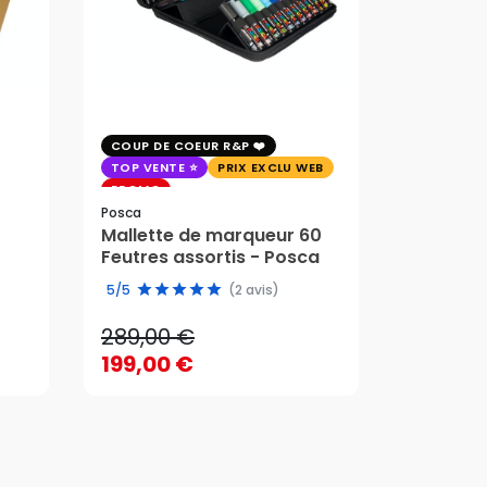
COUP DE COEUR R&P
EXCLU WE
TOP VENTE
PRIX EXCLU WEB
PRIX EXC
PROMO
Faber-Cast
Posca
Trousse 
Mallette de marqueur 60
Crayons
58,95 
Feutres assortis - Posca
289,00 €
edition 
49,51 
5/5
(2 avis)
199,00 €
289,00 €
58,95 
AJOUTER AU PANIER
199,00 €
49,51 