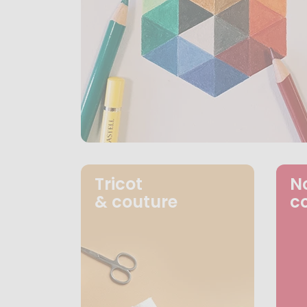
Tricot
N
& couture
c