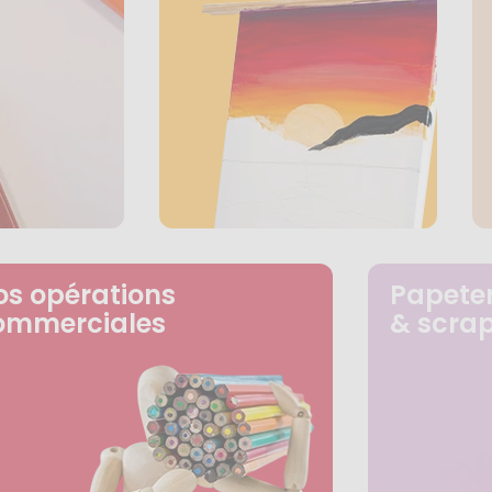
os opérations
Papeter
ommerciales
& scra