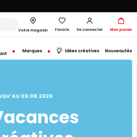
Favoris
Se connecter
Mon panier
Votre magasin
Marques
Idées créatives
Nouveautés
ant
rt à 10:00
SQU’AU 09.08.2026
Vacances