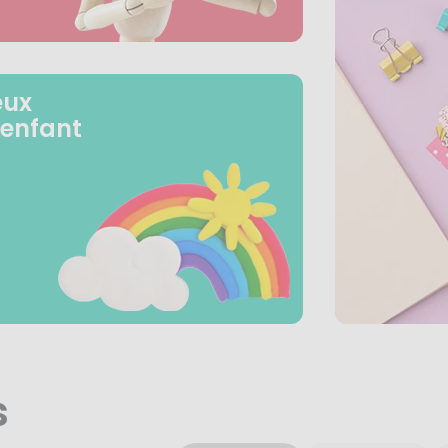
eux
 enfant
s