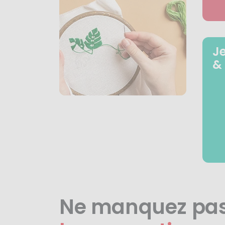
J
&
Ne manquez pa