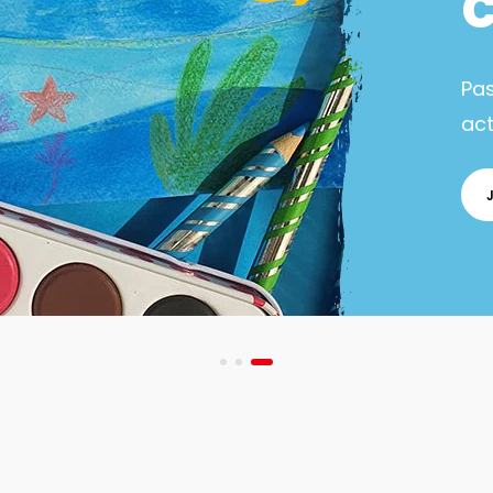
Pa
act