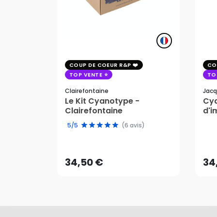
COUP DE COEUR R&P
CO
TOP VENTE
TO
Clairefontaine
Jacq
Le Kit Cyanotype -
Cya
Clairefontaine
d'i
pho
5/5
(6 avis)
34,50 €
34
AJOUTER AU PANIER
34,50 €
34