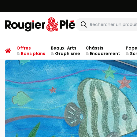
Rougier & Plé
Offres
Beaux-Arts
Châssis
Pape
&
Bons plans
&
Graphisme
&
Encadrement
&
Sc