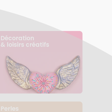
Décoration
& loisirs créatifs
Perles