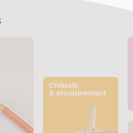
s
Châssis
& encadrement