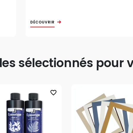
DÉCOUVRIR
s sélectionnés pour v
favorite_border