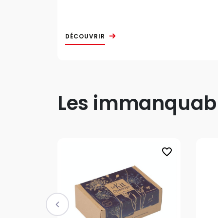
DÉCOUVRIR
Les immanquable
favorite_border