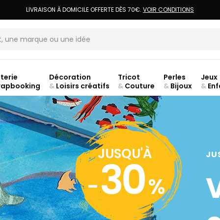
LIVRAISON À DOMICILE OFFERTE DÈS 70€.
VOIR CONDITIONS
terie
Décoration
Tricot
Perles
Jeux
rapbooking
&
Loisirs créatifs
&
Couture
&
Bijoux
&
Enf
ouve
JUSQU'À
JU
30
-
%