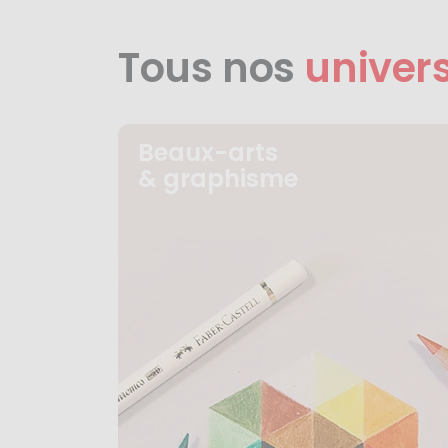
Tous nos
univer
Beaux-arts
& graphisme