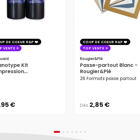
UP DE COEUR R&P
COUP DE COEUR R&P
P VENTE
TOP VENTE
uard
Rougier&plé
notype Kit
Passe-partout Blanc -
mpression
Rougier&Plé
tosensible - Jacquard
26 Formats passe partout
2,85 €
Dès
,95 €
AJOUTER AU PANIER
,95 €
2,85 €
Dès