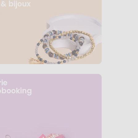
& bijoux
ie
pbooking