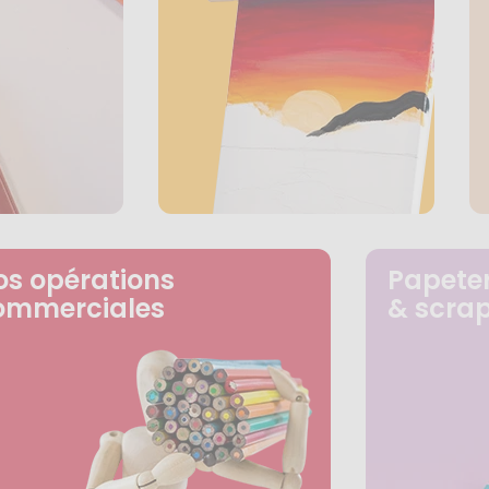
os opérations
Papeter
ommerciales
& scra