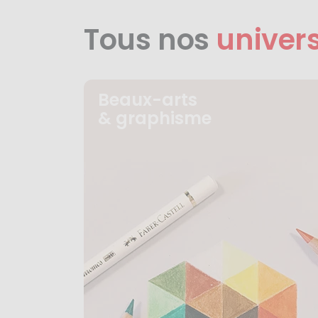
Tous nos
univer
Beaux-arts
& graphisme