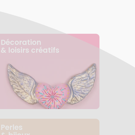
Décoration
& loisirs créatifs
Perles