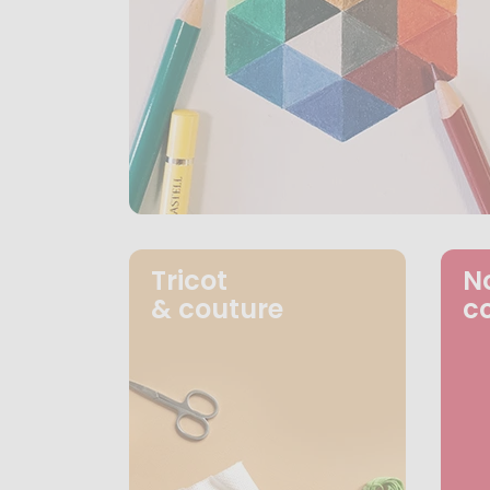
Tricot
N
& couture
c