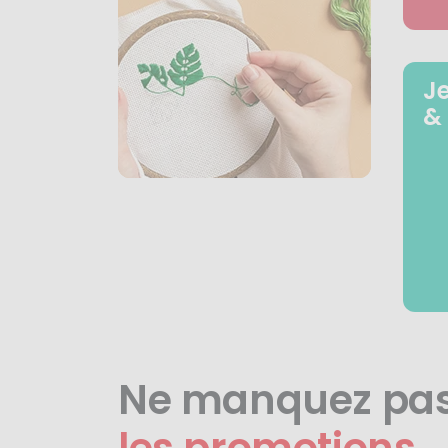
J
&
Ne manquez pa