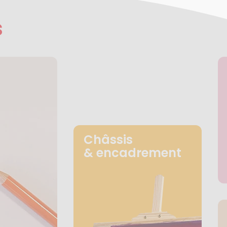
s
Châssis
& encadrement