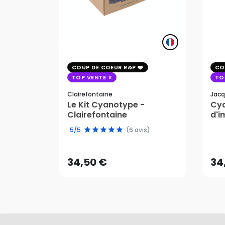
COUP DE COEUR R&P
CO
TOP VENTE
TO
Clairefontaine
Jacq
Le Kit Cyanotype -
Cya
Clairefontaine
d'i
pho
34,50 €
34
5/5
(6 avis)
AJOUTER AU PANIER
34,50 €
34