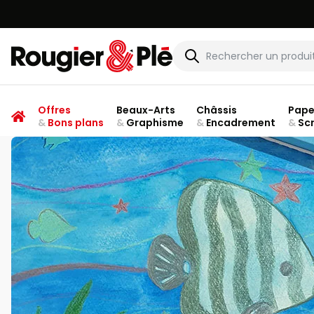
Rougier & Plé
Offres
Beaux-Arts
Châssis
Pape
&
Bons plans
&
Graphisme
&
Encadrement
&
Sc