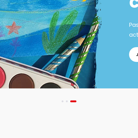
Pa
act