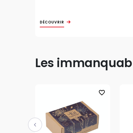
DÉCOUVRIR
Les immanquable
favorite_border