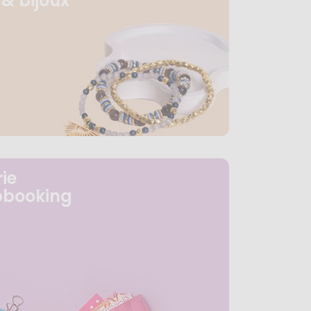
& bijoux
ie
pbooking