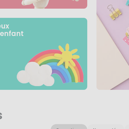
eux
 enfant
s