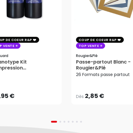
UP DE COEUR R&P
COUP DE COEUR R&P
P VENTE
TOP VENTE
uard
Rougier&plé
notype Kit
Passe-partout Blanc -
mpression
Rougier&Plé
2,85 €
tosensible - Jacquard
26 Formats passe partout
Dès
,95 €
AJOUTER AU PANIER
,95 €
2,85 €
Dès