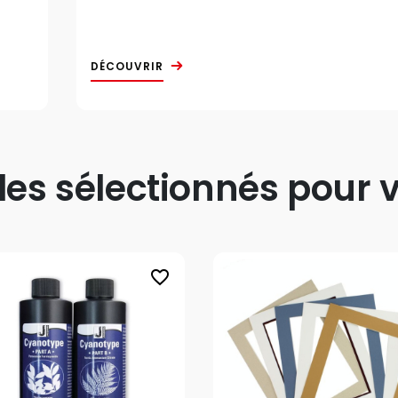
DÉCOUVRIR
s sélectionnés pour v
favorite_border