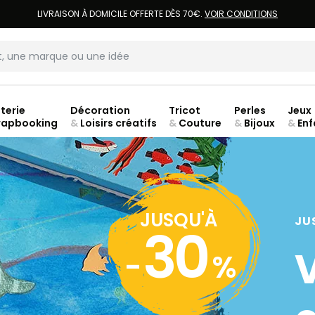
LIVRAISON À DOMICILE OFFERTE DÈS 70€.
VOIR CONDITIONS
terie
Décoration
Tricot
Perles
Jeux
rapbooking
&
Loisirs créatifs
&
Couture
&
Bijoux
&
Enf
jusq
JUSQU'À
JU
30
-
%