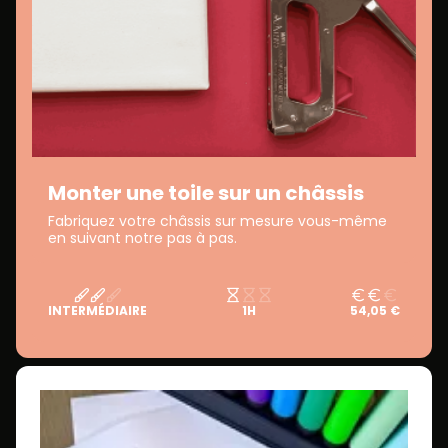
Monter une toile sur un châssis
Fabriquez votre châssis sur mesure vous-même
en suivant notre pas à pas.
INTERMÉDIAIRE
1H
54,05 €