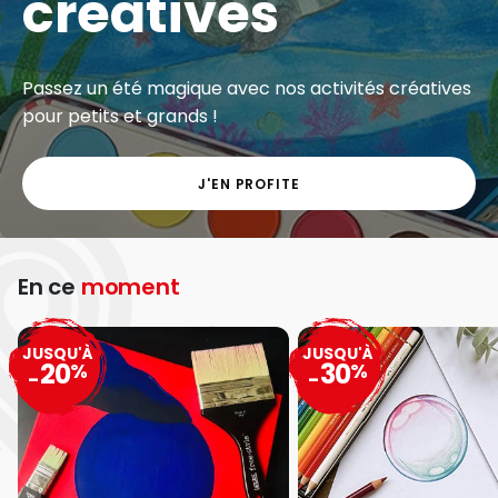
créatives
Passez un été magique avec nos activités créatives
pour petits et grands !
J'EN PROFITE
En ce
moment
JUSQU'À
JUSQU'À
20
30
%
%
-
-