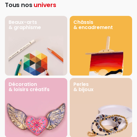
Tous nos
univers
Beaux-arts
Châssis
& graphisme
& encadrement
Décoration
Perles
& loisirs créatifs
& bijoux