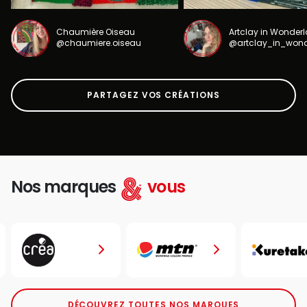
Chaumière Oiseau
Artclay in Wonder
@chaumiere.oiseau
@artclay_in_won
PARTAGEZ VOS CRÉATIONS
Nos marques
vous
DÉCOUVREZ TOUTES NOS MARQUES