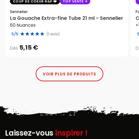
COUP DE COEUR R&P
TOP VENTE
Sennelier
F
La Gouache Extra-fine Tube 21 ml - Sennelier
C
60 Nuances
+
5/5
(1 avis)
5,15 €
Dès
D
VOIR PLUS DE PRODUITS
Laissez-vous
inspirer !