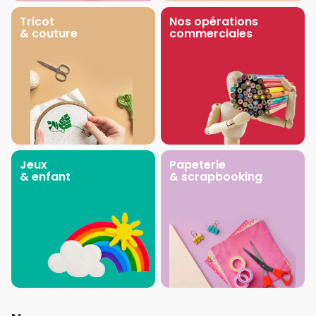
Tricot
Nos opérations
& couture
commerciales
Jeux
Papeterie
& enfant
& scrapbooking