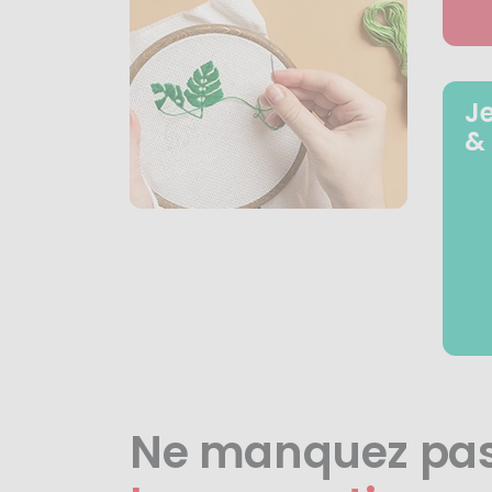
J
&
Ne manquez pa