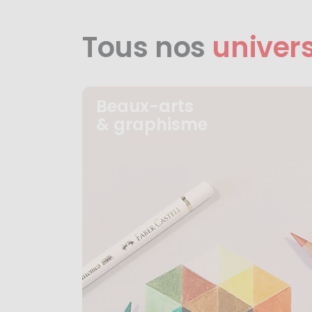
Tous nos
univer
Beaux-arts
& graphisme