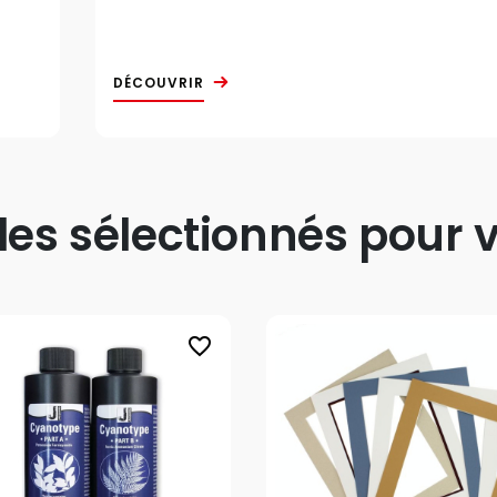
DÉCOUVRIR
s sélectionnés pour v
favorite_border