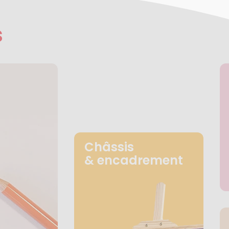
s
Châssis
& encadrement