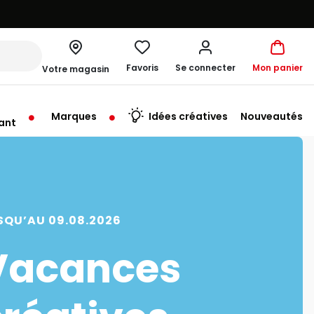
Favoris
Se connecter
Mon panier
Votre magasin
Marques
Idées créatives
Nouveautés
ant
rt à 10:00
SQU’AU 09.08.2026
Vacances