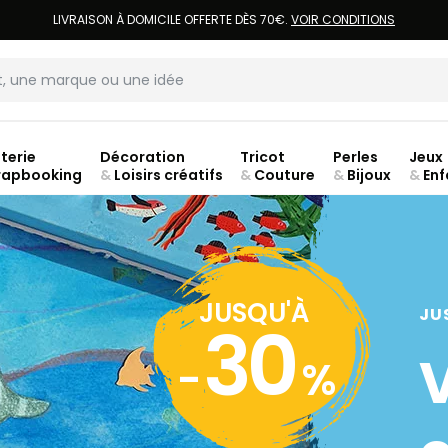
LIVRAISON À DOMICILE OFFERTE DÈS 70€.
VOIR CONDITIONS
terie
Décoration
Tricot
Perles
Jeux
rapbooking
&
Loisirs créatifs
&
Couture
&
Bijoux
&
Enf
ouve
JUSQU'À
JU
30
-
%