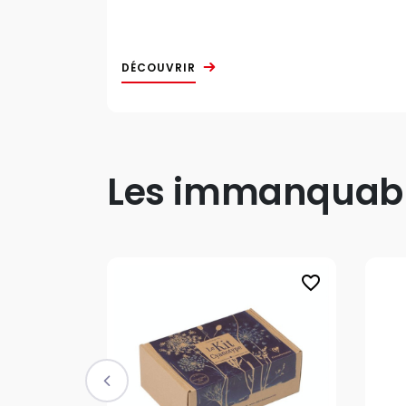
DÉCOUVRIR
Les immanquable
favorite_border