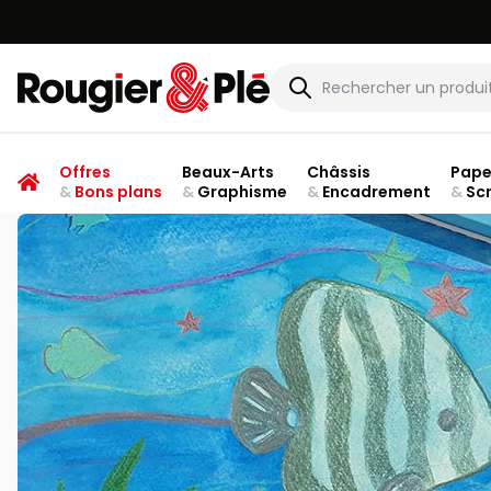
Rougier & Plé
Offres
Beaux-Arts
Châssis
Pape
&
Bons plans
&
Graphisme
&
Encadrement
&
Sc