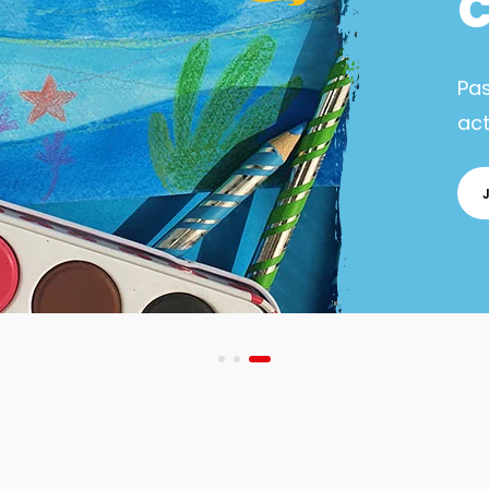
Pa
act