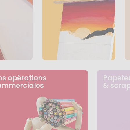
os opérations
Papeter
ommerciales
& scra