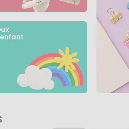
eux
 enfant
s