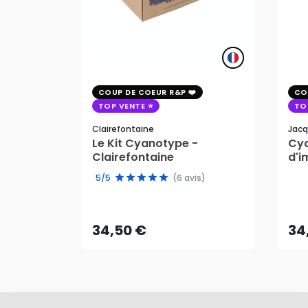
COUP DE COEUR R&P
CO
TOP VENTE
TO
Clairefontaine
Jacq
Le Kit Cyanotype -
Cya
Clairefontaine
d'i
pho
5/5
(6 avis)
34,50 €
34
AJOUTER AU PANIER
34,50 €
34