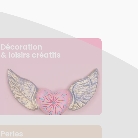
Décoration
& loisirs créatifs
Perles