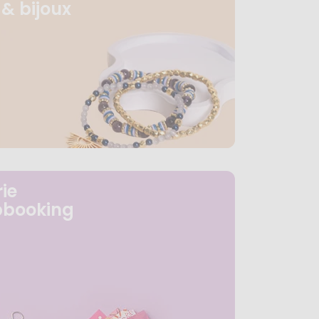
& bijoux
ie
pbooking