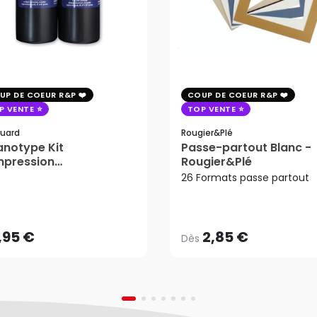
UP DE COEUR R&P
COUP DE COEUR R&P
P VENTE
TOP VENTE
uard
Rougier&plé
notype Kit
Passe-partout Blanc -
mpression
Rougier&Plé
tosensible - Jacquard
26 Formats passe partout
2,85 €
Dès
,95 €
AJOUTER AU PANIER
,95 €
2,85 €
Dès