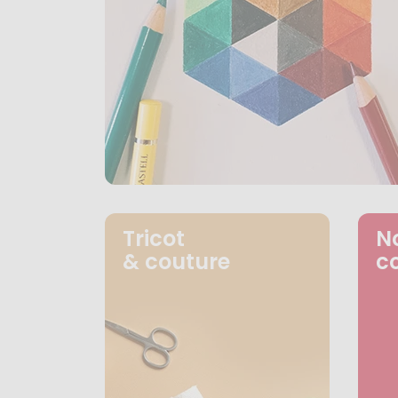
Tricot
N
& couture
c