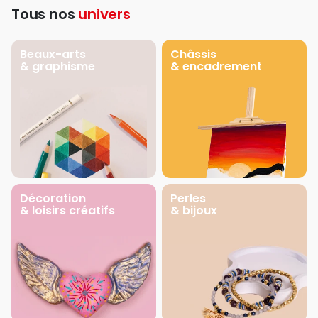
Tous nos
univers
Beaux-arts
Châssis
& graphisme
& encadrement
Décoration
Perles
& loisirs créatifs
& bijoux