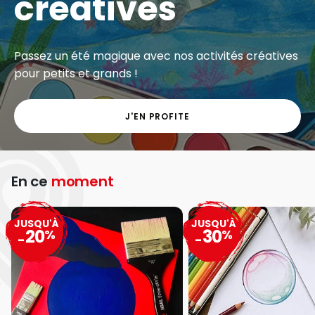
créatives
Passez un été magique avec nos activités créatives
pour petits et grands !
J'EN PROFITE
En ce
moment
JUSQU'À
JUSQU'À
20
30
%
%
-
-