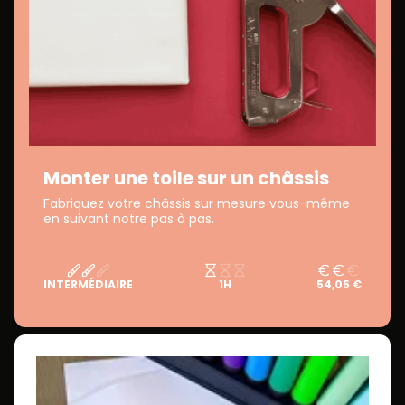
Monter une toile sur un châssis
Fabriquez votre châssis sur mesure vous-même
en suivant notre pas à pas.
INTERMÉDIAIRE
1H
54,05 €