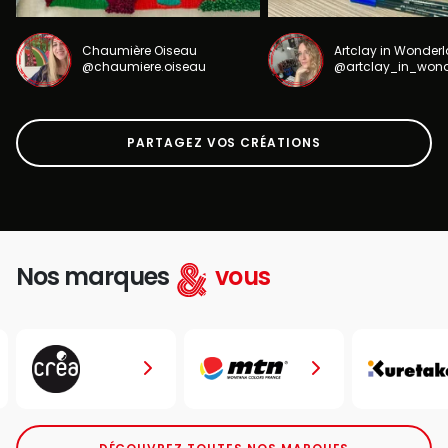
Chaumière Oiseau
Artclay in Wonder
@chaumiere.oiseau
@artclay_in_won
PARTAGEZ VOS CRÉATIONS
Nos marques
vous