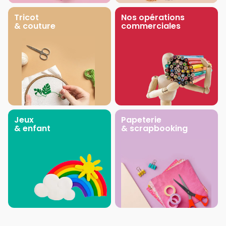
Tricot
Nos opérations
& couture
commerciales
Jeux
Papeterie
& enfant
& scrapbooking