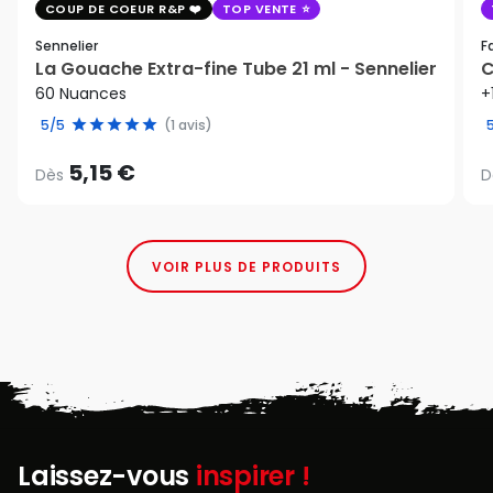
COUP DE COEUR R&P
TOP VENTE
Sennelier
F
La Gouache Extra-fine Tube 21 ml - Sennelier
C
60 Nuances
+
5/5
(1 avis)
5,15 €
Dès
D
VOIR PLUS DE PRODUITS
Laissez-vous
inspirer !