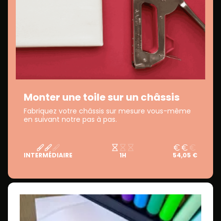
Monter une toile sur un châssis
Fabriquez votre châssis sur mesure vous-même
en suivant notre pas à pas.
INTERMÉDIAIRE
1H
54,05 €