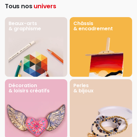
Tous nos
univers
Beaux-arts
Châssis
& graphisme
& encadrement
Décoration
Perles
& loisirs créatifs
& bijoux