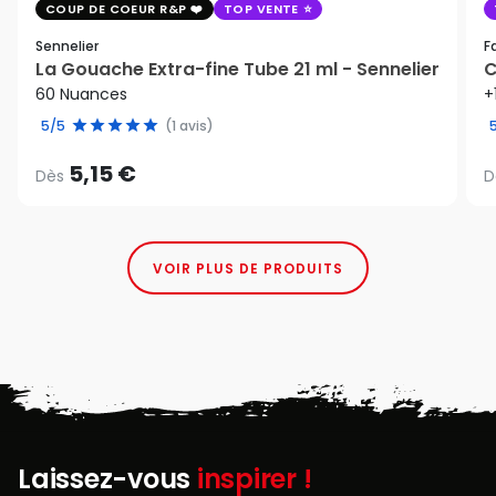
COUP DE COEUR R&P
TOP VENTE
Sennelier
F
La Gouache Extra-fine Tube 21 ml - Sennelier
C
60 Nuances
+
5/5
(1 avis)
5,15 €
Dès
D
VOIR PLUS DE PRODUITS
Laissez-vous
inspirer !