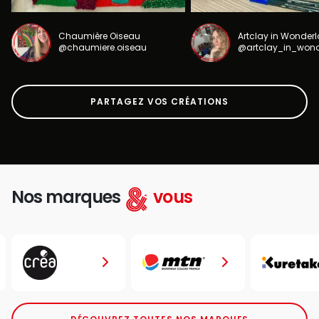
Chaumière Oiseau
Artclay in Wonder
@chaumiere.oiseau
@artclay_in_won
PARTAGEZ VOS CRÉATIONS
Nos marques
vous