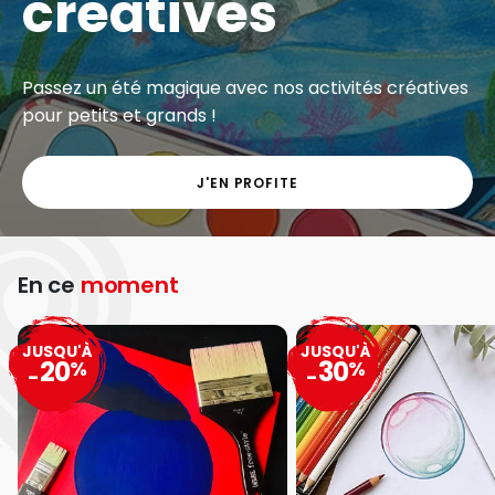
créatives
Passez un été magique avec nos activités créatives
pour petits et grands !
J'EN PROFITE
En ce
moment
JUSQU'À
JUSQU'À
20
30
%
%
-
-