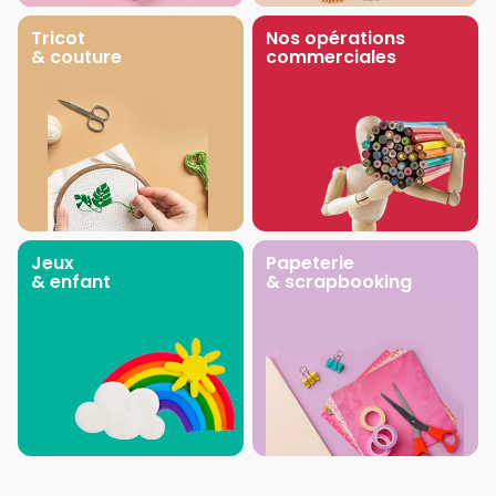
Tricot
Nos opérations
& couture
commerciales
Jeux
Papeterie
& enfant
& scrapbooking