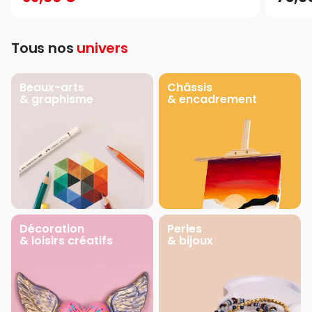
Tous nos
univers
Beaux-arts
Châssis
& graphisme
& encadrement
Décoration
Perles
& loisirs créatifs
& bijoux