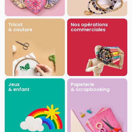
Tricot
Nos opérations
& couture
commerciales
Jeux
Papeterie
& enfant
& scrapbooking