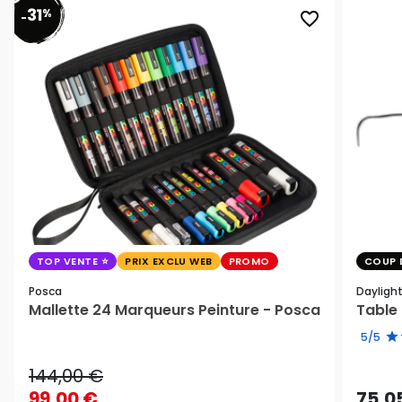
31
%
favorite_border
-
TOP VENTE
PRIX EXCLU WEB
PROMO
COUP 
Posca
Dayligh
Mallette 24 Marqueurs Peinture - Posca
Table 
5/5
144,00 €
99,00 €
75,0