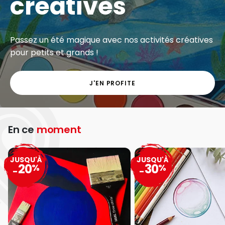
créatives
Passez un été magique avec nos activités créatives
pour petits et grands !
J'EN PROFITE
En ce
moment
JUSQU'À
JUSQU'À
20
30
%
%
-
-