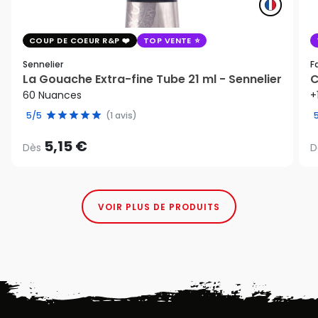
COUP DE COEUR R&P
TOP VENTE
Sennelier
F
La Gouache Extra-fine Tube 21 ml - Sennelier
C
60 Nuances
+
5/5
(1 avis)
5,15 €
Dès
D
VOIR PLUS DE PRODUITS