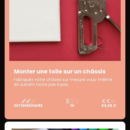
Monter une toile sur un châssis
Fabriquez votre châssis sur mesure vous-même
en suivant notre pas à pas.
INTERMÉDIAIRE
1H
54,05 €