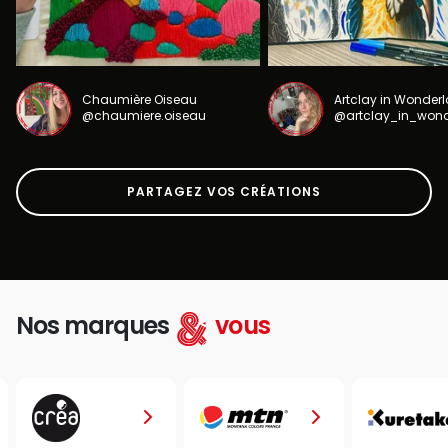
Chaumière Oiseau
Artclay in Wonder
@chaumiere.oiseau
@artclay_in_won
PARTAGEZ VOS CRÉATIONS
Nos marques
vous