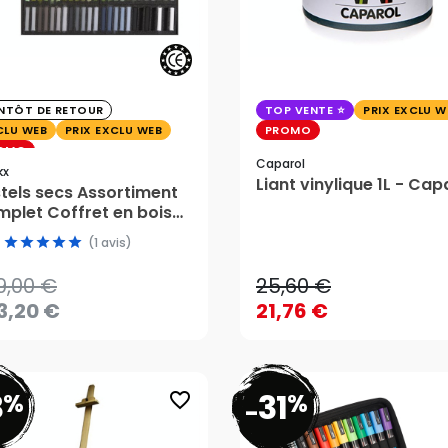
ENTÔT DE RETOUR
TOP VENTE
PRIX EXCLU W
CLU WEB
PRIX EXCLU WEB
PROMO
OMO
9,00 €
Caparol
kx
Liant vinylique 1L - Cap
3,20 €
tels secs Assortiment
plet Coffret en bois
25,60 €
204 pièces - BLOCKX
(1 avis)
21,76 €
9,00 €
25,60 €
AJOUTER AU PANIER
3,20 €
21,76 €
CRÉER UNE ALERTE
8
31
%
%
favorite_border
-