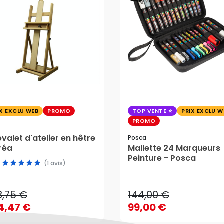
IX EXCLU WEB
PROMO
TOP VENTE
PRIX EXCLU W
PROMO
a
valet d'atelier en hêtre
Posca
réa
Mallette 24 Marqueurs
144,00 €
Peinture - Posca
3,75 €
(1 avis)
99,00 €
4,47 €
3,75 €
144,00 €
AJOUTER AU PANIER
4,47 €
99,00 €