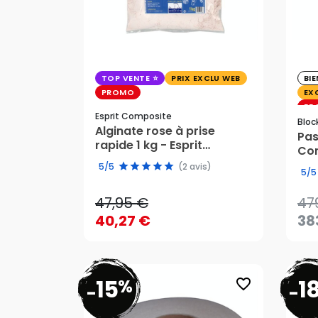
TOP VENTE
PRIX EXCLU WEB
BI
PROMO
EX
PR
47
Esprit Composite
Bloc
Alginate rose à prise
38
Pas
rapide 1 kg - Esprit
Com
47,95 €
Composite
de 
5/5
(2 avis)
5/5
40,27 €
47,95 €
47
AJOUTER AU PANIER
40,27 €
38
15
1
%
favorite_border
-
-