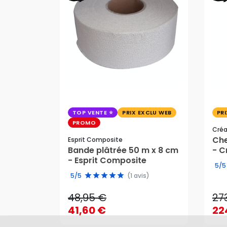
TOP VENTE
PRIX EXCLU WEB
PR
PROMO
Cré
Che
Esprit Composite
Bande plâtrée 50 m x 8 cm
- C
- Esprit Composite
48,95 €
27
5/5
5/5
(1 avis)
41,60 €
22
48,95 €
27
AJOUTER AU PANIER
41,60 €
22