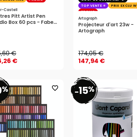
TOP VENTE
PRIX EXCLU W
r-Castell
PROMO
tres Pitt Artist Pen
Artograph
dio Box 60 pcs - Faber-
Projecteur d'art 23w -
tell
Artograph
5,60 €
174,05 €
6,26 €
147,94 €
5,60 €
174,05 €
AJOUTER AU PANIER
AJOUTER AU PANIER
6,26 €
147,94 €
0
15
%
%
favorite_border
-