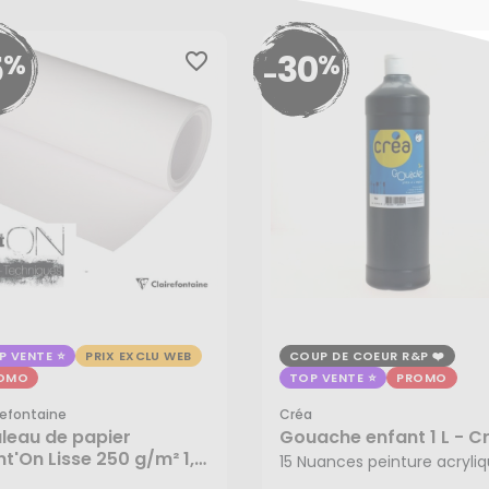
5
30
%
%
favorite_border
-
P VENTE
PRIX EXCLU WEB
COUP DE COEUR R&P
OMO
TOP VENTE
PROMO
refontaine
Créa
5,65 €
,00 €
leau de papier
Gouache enfant 1 L - C
3,95 €
Dès
nt'On Lisse 250 g/m² 1,3
,15 €
15 Nuances peinture acryli
0 m - Clairefontaine