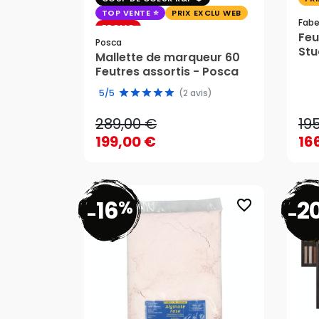
TOP VENTE
PRIX EXCLU WEB
Fabe
PROMO
Feu
Posca
Stu
Mallette de marqueur 60
Cas
Feutres assortis - Posca
289,00 €
19
5/5
(2 avis)
199,00 €
16
289,00 €
19
AJOUTER AU PANIER
199,00 €
16
16
2
%
favorite_border
-
-