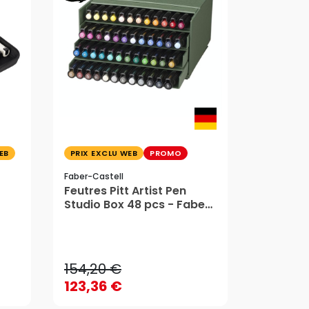
EB
PRIX EXCLU WEB
PROMO
Faber-Castell
Feutres Pitt Artist Pen
Studio Box 48 pcs - Faber-
Castell
154,20 €
123,36 €
154,20 €
AJOUTER AU PANIER
123,36 €