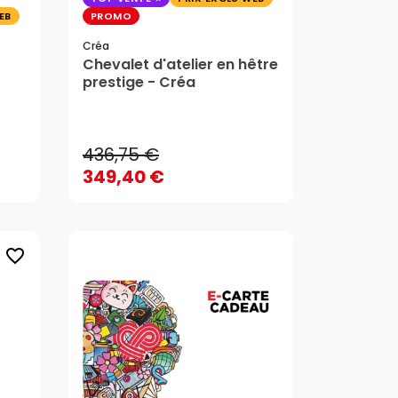
EB
PROMO
Créa
Chevalet d'atelier en hêtre
prestige - Créa
436,75 €
349,40 €
436,75 €
AJOUTER AU PANIER
349,40 €
favorite_border