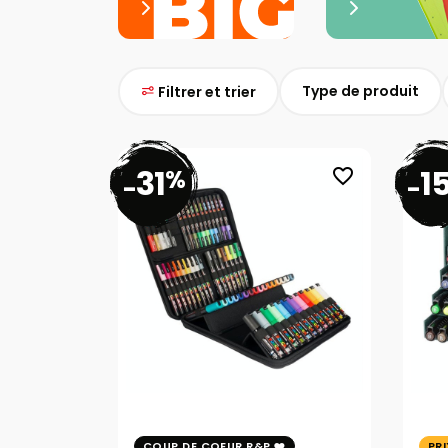
Type de produit
Filtrer et trier
31
1
%
favorite_border
-
-
COUP DE COEUR R&P
PR