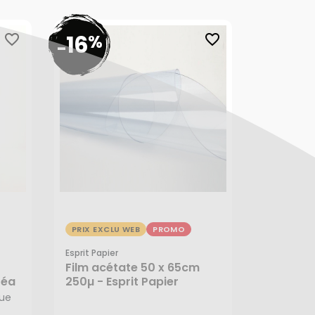
16
%
favorite_border
favorite_border
-
PRIX EXCLU WEB
PROMO
Esprit Papier
Film acétate 50 x 65cm
11,99 €
réa
250µ - Esprit Papier
10,07 €
que