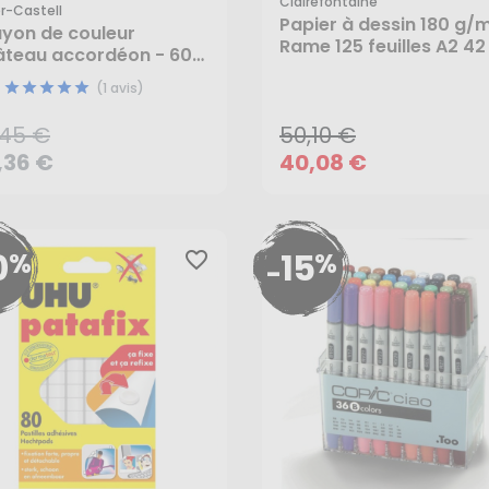
,45 €
Clairefontaine
r-Castell
Papier à dessin 180 g/
,36 €
yon de couleur
Rame 125 feuilles A2 42
teau accordéon - 60
50,10 €
59,4 cm - Clairefontai
 - Faber-Castell
(1 avis)
40,08 €
,45 €
50,10 €
AJOUTER AU PANIER
,36 €
40,08 €
CRÉER UNE ALERTE
0
15
%
%
favorite_border
-