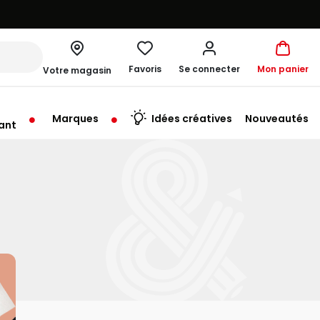
Favoris
Se connecter
Mon panier
Votre magasin
Marques
Idées créatives
Nouveautés
ant
me à 19:00