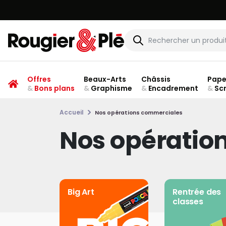
Offres
Beaux-Arts
Châssis
Pape
&
Bons plans
&
Graphisme
&
Encadrement
&
Sc
Accueil
Nos opérations commerciales
Nos opératio
Big Art
Rentrée des
classes