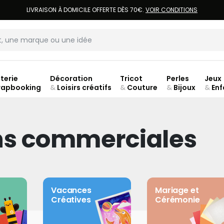
LIVRAISON À DOMICILE OFFERTE DÈS 70€.
VOIR CONDITIONS
terie
Décoration
Tricot
Perles
Jeux
rapbooking
&
Loisirs créatifs
&
Couture
&
Bijoux
&
Enf
Fer
ns commerciales
Vacances
Mariage et
Créatives
Cérémonie