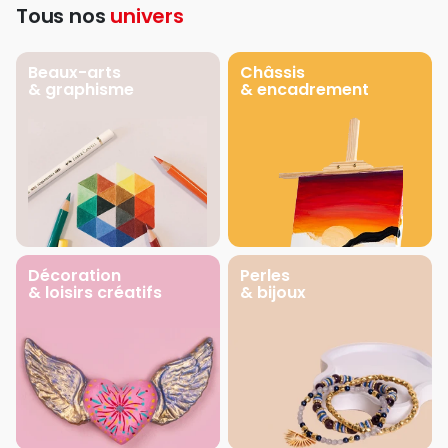
Tous nos
univers
Beaux-arts
Châssis
& graphisme
& encadrement
Décoration
Perles
& loisirs créatifs
& bijoux