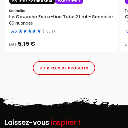
COUP DE COEUR R&P
TOP VENTE
Sennelier
F
La Gouache Extra-fine Tube 21 ml - Sennelier
C
60 Nuances
+
5/5
(1 avis)
5,15 €
Dès
D
VOIR PLUS DE PRODUITS
Laissez-vous
inspirer !