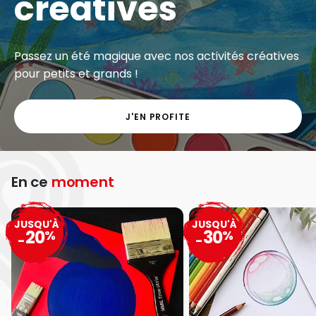
créatives
Passez un été magique avec nos activités créatives
pour petits et grands !
J'EN PROFITE
En ce
moment
JUSQU'À
JUSQU'À
20
30
%
%
-
-