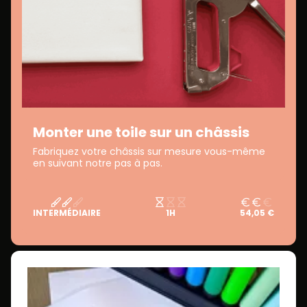
Monter une toile sur un châssis
Fabriquez votre châssis sur mesure vous-même
en suivant notre pas à pas.
INTERMÉDIAIRE
1H
54,05 €