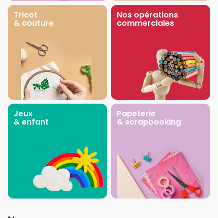
Tricot
Nos opérations
& couture
commerciales
Jeux
Papeterie
& enfant
& scrapbooking