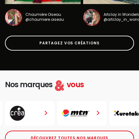
Chaumière Oiseau
Artclay in Wonder
@chaumiere.oiseau
@artclay_in_won
PARTAGEZ VOS CRÉATIONS
Nos marques
vous
DÉCOUVREZ TOUTES NOS MARQUES