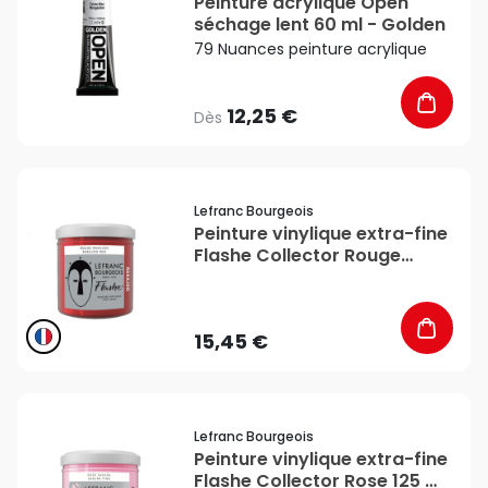
Peinture acrylique Open
séchage lent 60 ml - Golden
79 Nuances peinture acrylique
12,25 €
Dès
favorite_border
Lefranc Bourgeois
Peinture vinylique extra-fine
Flashe Collector Rouge
RakaJoo 125 ml - Lefranc
Bourgeois
15,45 €
favorite_border
Lefranc Bourgeois
Peinture vinylique extra-fine
Flashe Collector Rose 125 ml