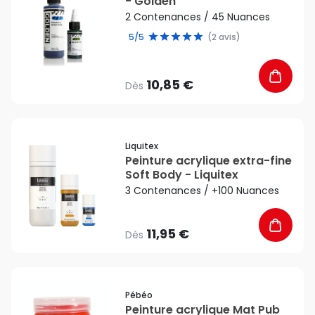
- Golden
2 Contenances / 45 Nuances
5/5
(2 avis)
10,85 €
Dès
favorite_border
Liquitex
Peinture acrylique extra-fine
Soft Body - Liquitex
3 Contenances / +100 Nuances
11,95 €
Dès
favorite_border
Pébéo
Peinture acrylique Mat Pub