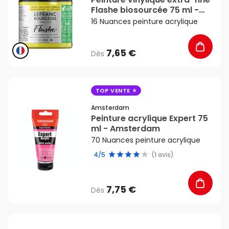
Flashe biosourcée 75 ml -
Lefranc Bourgeois
16 Nuances peinture acrylique
7,65 €
Dès
favorite_border
TOP VENTE
Amsterdam
Peinture acrylique Expert 75
ml - Amsterdam
70 Nuances peinture acrylique
4/5
(1 avis)
7,75 €
Dès
favorite_border