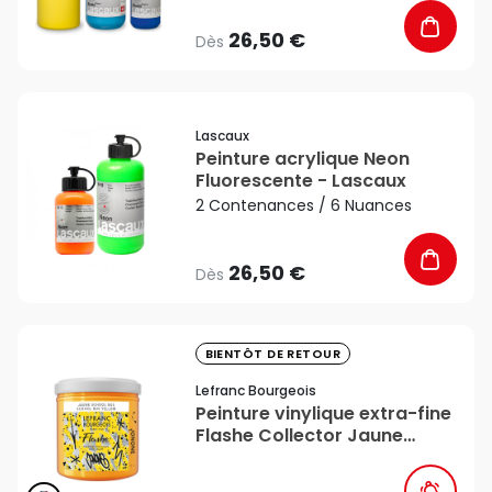
26,50 €
Dès
favorite_border
Lascaux
Peinture acrylique Neon
Fluorescente - Lascaux
2 Contenances / 6 Nuances
26,50 €
Dès
favorite_border
BIENTÔT DE RETOUR
Lefranc Bourgeois
Peinture vinylique extra-fine
Flashe Collector Jaune
School Bus 125 ml - Lefranc
Bourgeois