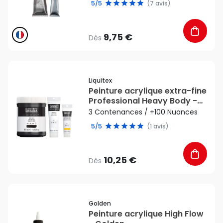
5/5
(7 avis)
9,75 €
Dès
favorite_border
Liquitex
Peinture acrylique extra-fine
Professional Heavy Body -
Liquitex
3 Contenances / +100 Nuances
5/5
(1 avis)
10,25 €
Dès
favorite_border
Golden
Peinture acrylique High Flow