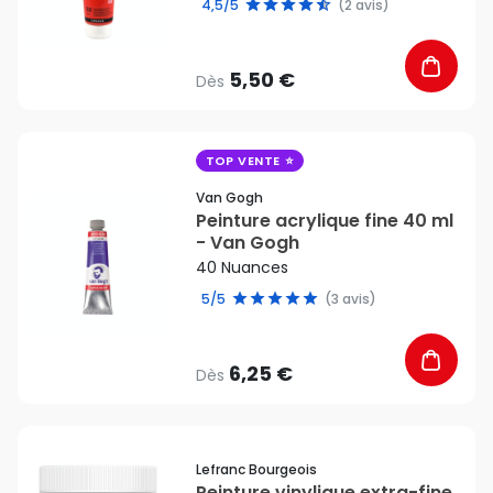
4,5/5
(2 avis)
5,50 €
Dès
favorite_border
TOP VENTE
Van Gogh
Peinture acrylique fine 40 ml
- Van Gogh
40 Nuances
5/5
(3 avis)
6,25 €
Dès
favorite_border
Lefranc Bourgeois
Peinture vinylique extra-fine