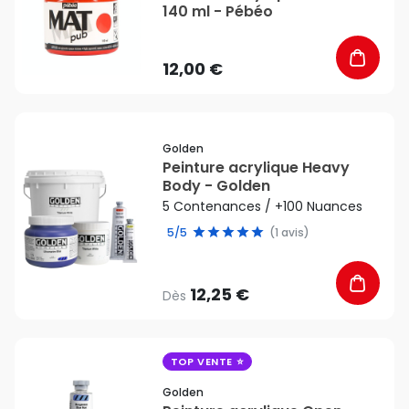
140 ml - Pébéo
12,00 €
favorite_border
Golden
Peinture acrylique Heavy
Body - Golden
5 Contenances / +100 Nuances
5/5
(1 avis)
12,25 €
Dès
favorite_border
TOP VENTE
Golden