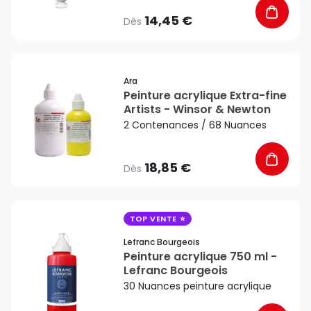
14,45 €
Dès
favorite_border
Ara
Peinture acrylique Extra-fine
Artists - Winsor & Newton
2 Contenances / 68 Nuances
18,85 €
Dès
favorite_border
TOP VENTE
Lefranc Bourgeois
Peinture acrylique 750 ml -
Lefranc Bourgeois
30 Nuances peinture acrylique