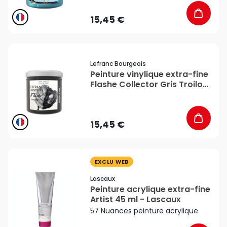
15,45 €
favorite_border
Lefranc Bourgeois
Peinture vinylique extra-fine
Flashe Collector Gris Troilo
125 ml - Lefranc Bourgeois
15,45 €
favorite_border
EXCLU WEB
Lascaux
Peinture acrylique extra-fine
Artist 45 ml - Lascaux
57 Nuances peinture acrylique