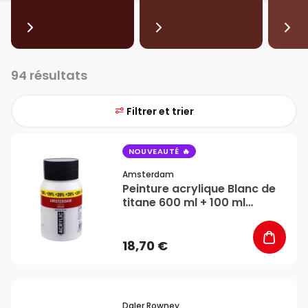
94 résultats
Filtrer et trier
favorite_border
NOUVEAUTÉ
Amsterdam
Peinture acrylique Blanc de
titane 600 ml + 100 ml
gratuit - Amsterdam
18,70 €
favorite_border
Daler Rowney