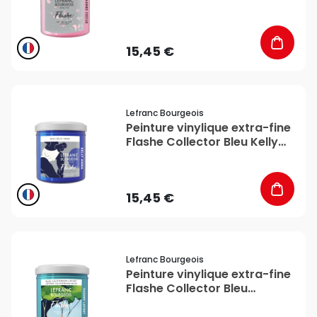
- Lefranc Bourgeois
15,45 €
favorite_border
Lefranc Bourgeois
Peinture vinylique extra-fine
Flashe Collector Bleu Kelly
Anna 125 ml - Lefranc
Bourgeois
15,45 €
favorite_border
Lefranc Bourgeois
Peinture vinylique extra-fine
Flashe Collector Bleu
Californien Lefort 125 ml -
Lefranc Bourgeois