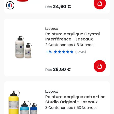
24,60 €
Dès
favorite_border
Lascaux
Peinture acrylique Crystal
Interférence - Lascaux
2 Contenances / 8 Nuances
5/5
(1 avis)
26,50 €
Dès
favorite_border
Lascaux
Peinture acrylique extra-fine
Studio Original - Lascaux
3 Contenances / 63 Nuances