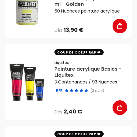
ml - Golden
60 Nuances peinture acrylique
13,90 €
Dès
favorite_border
COUP DE COEUR R&P
Liquitex
Peinture acrylique Basics -
Liquitex
3 Contenances / 93 Nuances
5/5
(3 avis)
2,40 €
Dès
favorite_border
COUP DE COEUR R&P