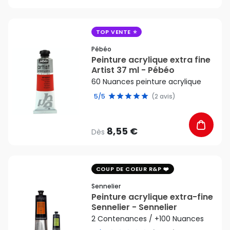
favorite_border
TOP VENTE
Pébéo
Peinture acrylique extra fine
Artist 37 ml - Pébéo
60 Nuances peinture acrylique
5/5
(2 avis)
8,55 €
Dès
favorite_border
COUP DE COEUR R&P
Sennelier
Peinture acrylique extra-fine
Sennelier - Sennelier
2 Contenances / +100 Nuances