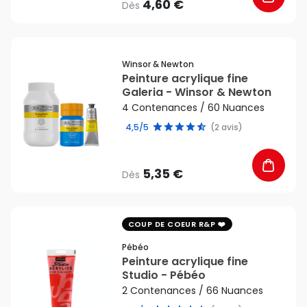
4,60 €
Dès
favorite_border
Winsor & Newton
Peinture acrylique fine
Galeria - Winsor & Newton
4 Contenances / 60 Nuances
4,5/5
(2 avis)
5,35 €
Dès
favorite_border
COUP DE COEUR R&P
Pébéo
Peinture acrylique fine
Studio - Pébéo
2 Contenances / 66 Nuances