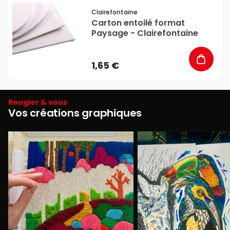
favorite_border
Clairefontaine
Carton entoilé format
Paysage - Clairefontaine
1,65 €
Rougier & vous
Vos créations graphiques