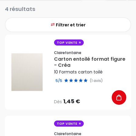
4 résultats
Filtrer et trier
favorite_border
TOP VENTE
Clairefontaine
Carton entoilé format figure
- Créa
10 Formats carton toilé
5/5
(1 avis)
1,45 €
Dès
favorite_border
TOP VENTE
Clairefontaine