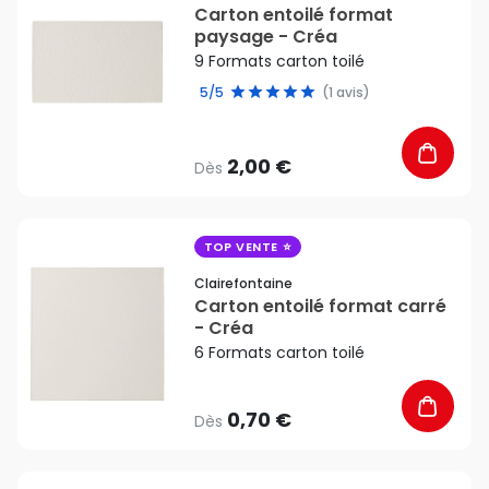
Carton entoilé format
paysage - Créa
9 Formats carton toilé
5/5
(1 avis)
2,00 €
Dès
favorite_border
TOP VENTE
Clairefontaine
Carton entoilé format carré
- Créa
6 Formats carton toilé
0,70 €
Dès