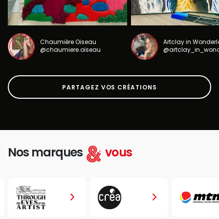
Chaumière Oiseau
Artclay in Wonder
@chaumiere.oiseau
@artclay_in_won
PARTAGEZ VOS CRÉATIONS
Nos marques
vous