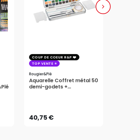
COUP DE COEUR R&P
COUP DE 
TOP VENTE
TOP VENT
Rougier&plé
Milan
Aquarelle Coffret métal 50
Plaque 
&Plé
demi-godets +
Block Vi
accessoires - Rougier&Plé
1,99
5 Formats
Dès
40,75 €
AJOUTER AU PANIER
40,75 €
1,99
Dès