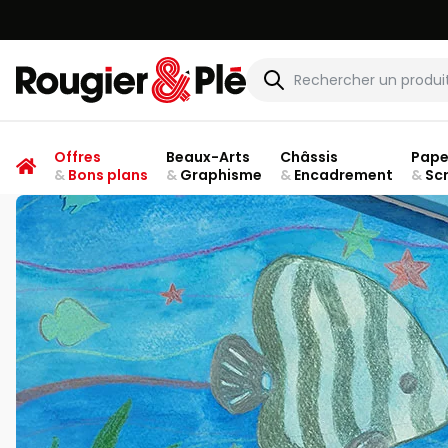
Rougier & Plé
Offres
Beaux-Arts
Châssis
Pape
&
Bons plans
&
Graphisme
&
Encadrement
&
Sc