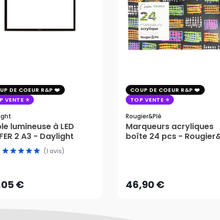
UP DE COEUR R&P
COUP DE COEUR R&P
P VENTE
TOP VENTE
ight
Rougier&plé
le lumineuse à LED
Marqueurs acryliques
ER 2 A3 - Daylight
boîte 24 pcs - Rougier
,05 €
(1 avis)
46,90 €
AJOUTER AU PANIER
,05 €
46,90 €