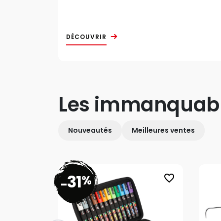
DÉCOUVRIR
Les immanquab
Nouveautés
Meilleures ventes
31
%
favorite_border
-