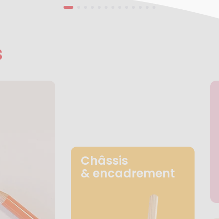
s
Châssis
& encadrement