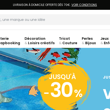
LIVRAISON À DOMICILE OFFERTE DÈS 70€.
VOIR CONDITIONS
terie
Décoration
Tricot
Perles
Jeux
rapbooking
&
Loisirs créatifs
&
Couture
&
Bijoux
&
Enf
jusq
JUSQU'À
JU
30
-
%