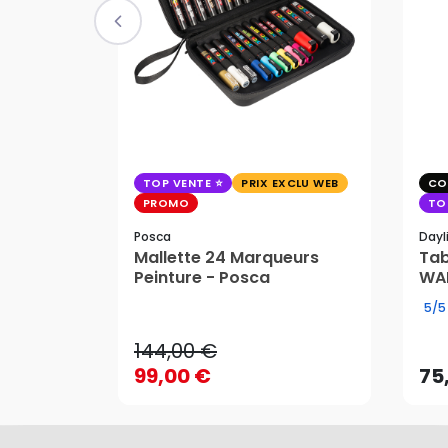
TOP VENTE
PRIX EXCLU WEB
CO
PROMO
TO
Posca
Dayl
Mallette 24 Marqueurs
Tab
144,00 €
Peinture - Posca
WAF
99,00 €
75
5/5
144,00 €
99,00 €
75