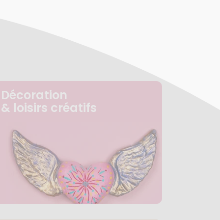
Décoration
& loisirs créatifs