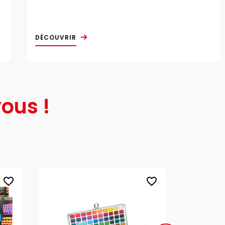
DÉCOUVRIR
ous !
favorite_border
favorite_border