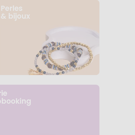
Perles
& bijoux
ie
pbooking