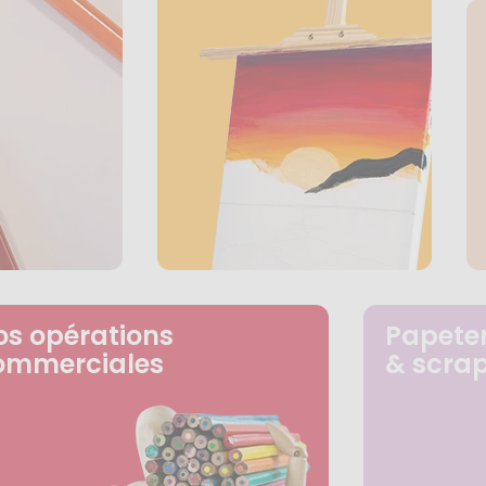
os opérations
Papeter
ommerciales
& scra