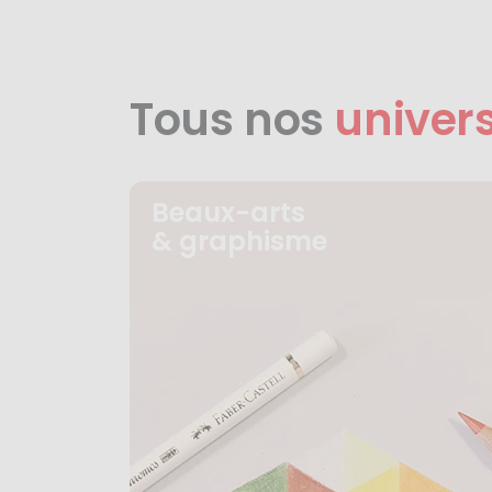
Tous nos
univer
Beaux-arts
& graphisme