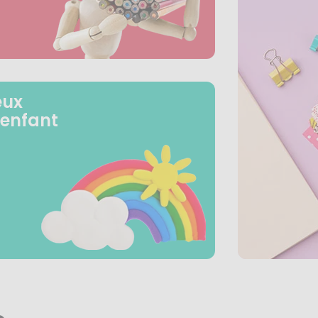
eux
 enfant