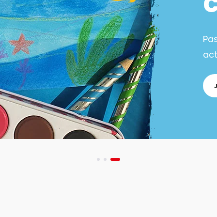
Pa
act