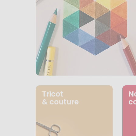
Tricot
N
& couture
c