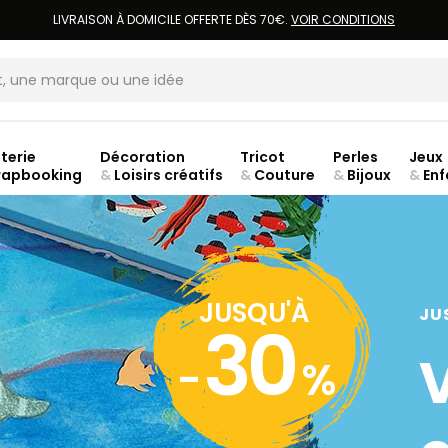
LIVRAISON À DOMICILE OFFERTE DÈS 70€.
VOIR CONDITIONS
terie
Décoration
Tricot
Perles
Jeux
rapbooking
&
Loisirs créatifs
&
Couture
&
Bijoux
&
Enf
ouve
JUSQU'À
JU
30
-
%