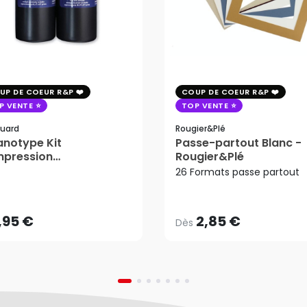
UP DE COEUR R&P
COUP DE COEUR R&P
P VENTE
TOP VENTE
uard
Rougier&plé
notype Kit
Passe-partout Blanc -
mpression
Rougier&Plé
2,85 €
tosensible - Jacquard
26 Formats passe partout
Dès
,95 €
AJOUTER AU PANIER
,95 €
2,85 €
Dès