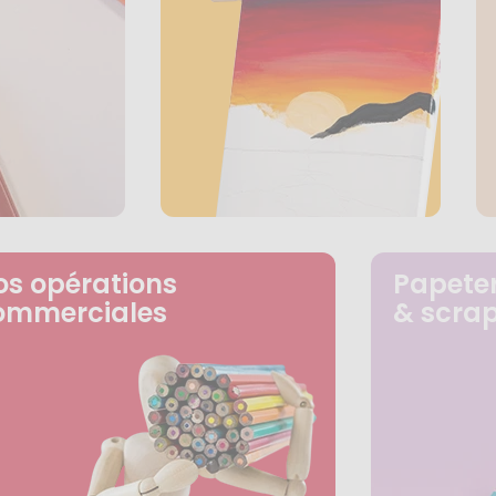
os opérations
Papeter
ommerciales
& scra