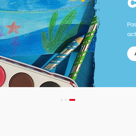
Pa
act