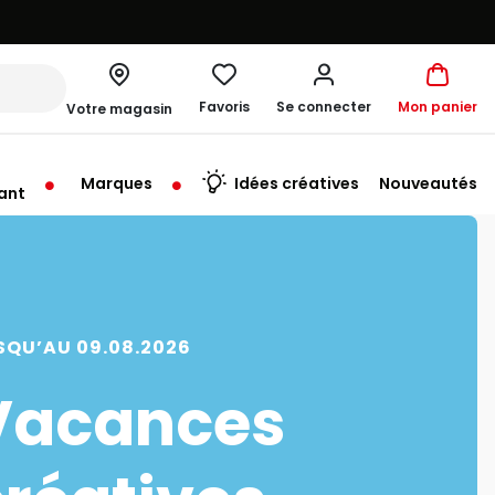
Favoris
Se connecter
Mon panier
Votre magasin
Marques
Idées créatives
Nouveautés
ant
rt à 10:00
SQU’AU 09.08.2026
Vacances