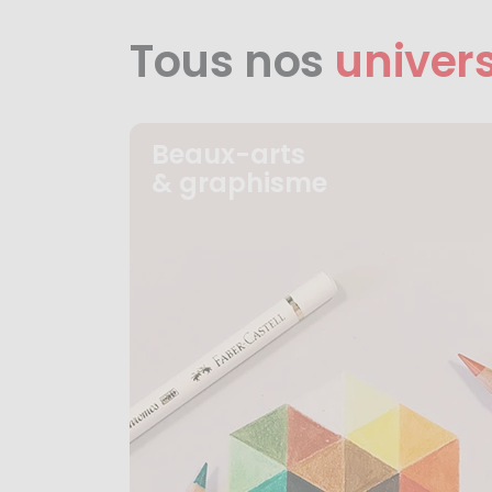
Tous nos
univer
Beaux-arts
& graphisme