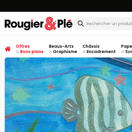
Rougier & Plé
Offres
Beaux-Arts
Châssis
Pape
&
Bons plans
&
Graphisme
&
Encadrement
&
Sc