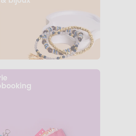
& bijoux
ie
pbooking