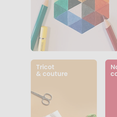
Tricot
N
& couture
c