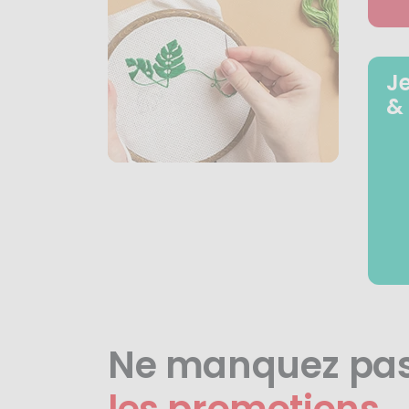
J
&
Ne manquez pa