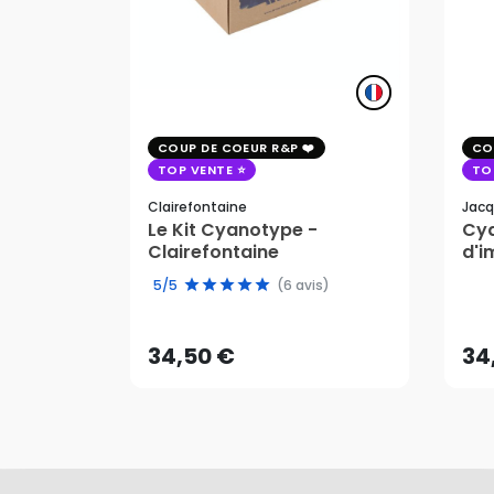
COUP DE COEUR R&P
CO
TOP VENTE
TO
Clairefontaine
Jacq
Le Kit Cyanotype -
Cya
Clairefontaine
d'i
pho
34,50 €
34
5/5
(6 avis)
AJOUTER AU PANIER
34,50 €
34