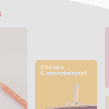
s
Châssis
& encadrement