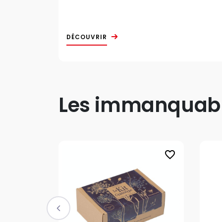
DÉCOUVRIR
Les immanquable
favorite_border