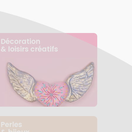
Décoration
& loisirs créatifs
Perles