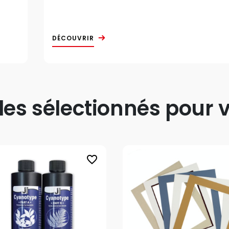
DÉCOUVRIR
s sélectionnés pour v
favorite_border