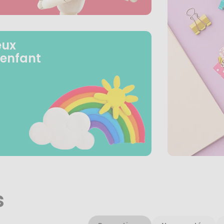
eux
 enfant
s