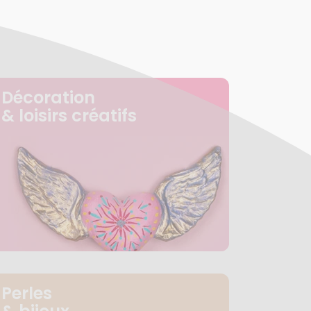
Décoration
& loisirs créatifs
Perles