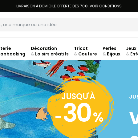
LIVRAISON À DOMICILE OFFERTE DÈS 70€.
VOIR CONDITIONS
terie
Décoration
Tricot
Perles
Jeux
rapbooking
&
Loisirs créatifs
&
Couture
&
Bijoux
&
Enf
ouve
JUSQU'À
JU
30
-
%