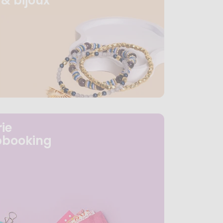
& bijoux
ie
pbooking