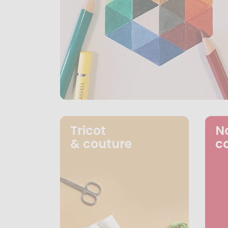
Tricot
N
& couture
c