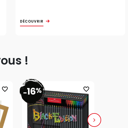
DÉCOUVRIR
ous !
16
20
%
%
favorite_border
favorite_border
-
-