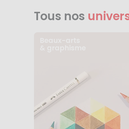
Tous nos
univer
Beaux-arts
& graphisme