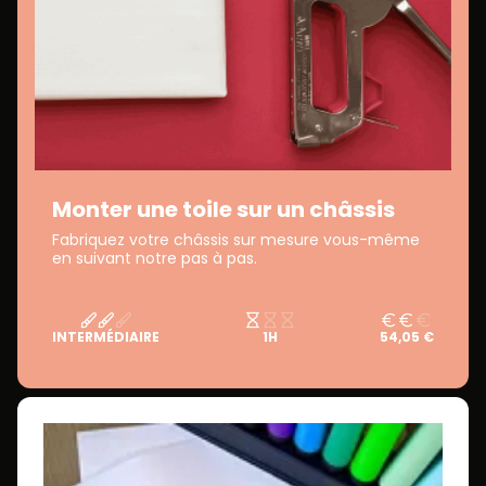
Monter une toile sur un châssis
Fabriquez votre châssis sur mesure vous-même
en suivant notre pas à pas.
INTERMÉDIAIRE
1H
54,05 €