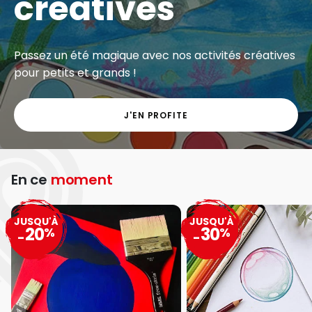
créatives
Passez un été magique avec nos activités créatives
pour petits et grands !
J'EN PROFITE
En ce
moment
JUSQU'À
JUSQU'À
20
30
%
%
-
-