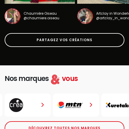
Chaumière Oiseau
Artclay in Wonder
@chaumiere.oiseau
@artclay_in_won
PARTAGEZ VOS CRÉATIONS
Nos marques
vous
DÉCOUVREZ TOUTES NOS MARQUES