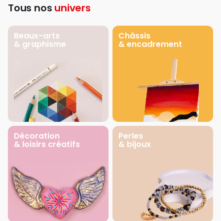
Tous nos
univers
Beaux-arts
Châssis
& graphisme
& encadrement
Décoration
Perles
& loisirs créatifs
& bijoux