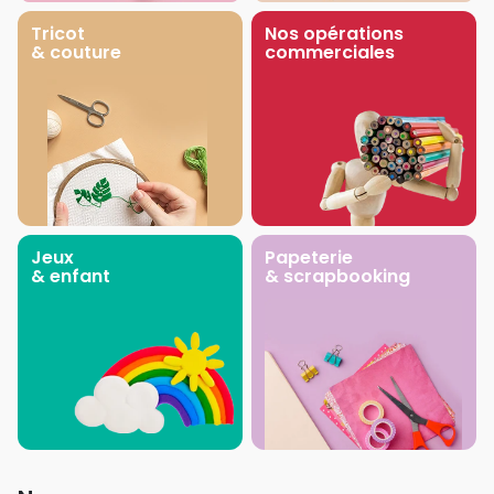
Tricot
Nos opérations
& couture
commerciales
Jeux
Papeterie
& enfant
& scrapbooking