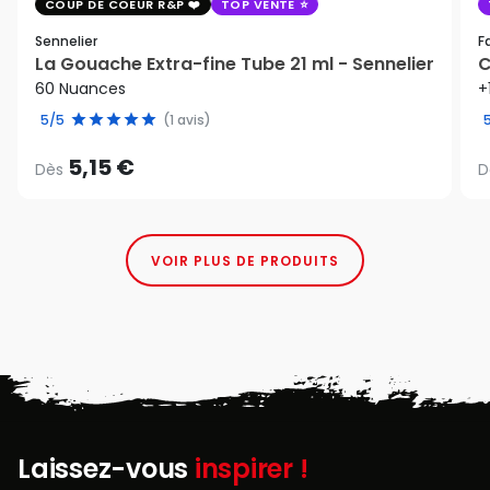
COUP DE COEUR R&P
TOP VENTE
Sennelier
F
La Gouache Extra-fine Tube 21 ml - Sennelier
C
60 Nuances
+
5/5
(1 avis)
5,15 €
Dès
D
VOIR PLUS DE PRODUITS
Laissez-vous
inspirer !