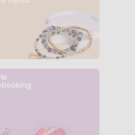
& bijoux
ie
pbooking