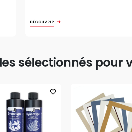
DÉCOUVRIR
s sélectionnés pour v
favorite_border