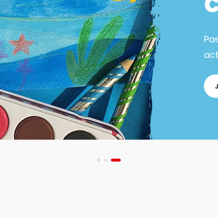
Pa
act