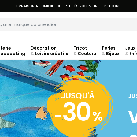
LIVRAISON À DOMICILE OFFERTE DÈS 70€.
VOIR CONDITIONS
terie
Décoration
Tricot
Perles
Jeux
rapbooking
&
Loisirs créatifs
&
Couture
&
Bijoux
&
Enf
Fer
JUSQU'À
JU
30
-
%