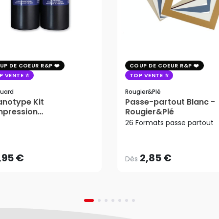
UP DE COEUR R&P
COUP DE COEUR R&P
P VENTE
TOP VENTE
uard
Rougier&plé
notype Kit
Passe-partout Blanc -
mpression
Rougier&Plé
2,85 €
tosensible - Jacquard
26 Formats passe partout
Dès
,95 €
AJOUTER AU PANIER
,95 €
2,85 €
Dès