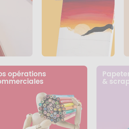
os opérations
Papeter
ommerciales
& scra