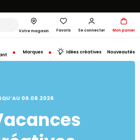
Favoris
Se connecter
Mon panier
Votre magasin
Marques
Idées créatives
Nouveautés
ant
me à 19:00
SQU’AU 09.08.2026
Vacances