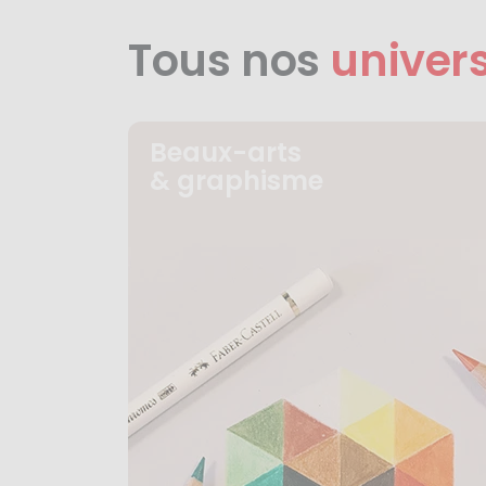
Tous nos
univer
Beaux-arts
& graphisme