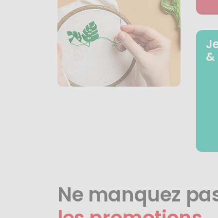
J
&
Ne manquez pa