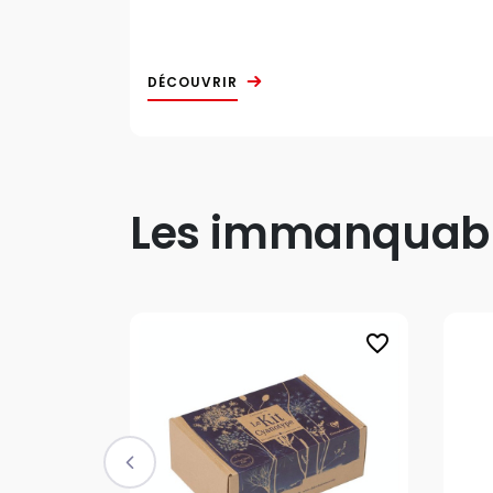
DÉCOUVRIR
Les immanquable
favorite_border