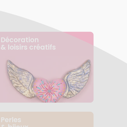
Décoration
& loisirs créatifs
Perles