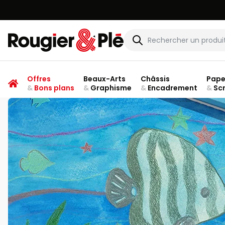
Rougier & Plé
Offres
Beaux-Arts
Châssis
Pape
&
Bons plans
&
Graphisme
&
Encadrement
&
Sc