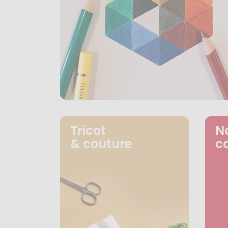
Tricot
N
& couture
c