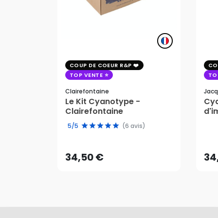
COUP DE COEUR R&P
CO
TOP VENTE
TO
Clairefontaine
Jacq
Le Kit Cyanotype -
Cya
Clairefontaine
d'i
pho
34,50 €
34
5/5
(6 avis)
AJOUTER AU PANIER
34,50 €
34