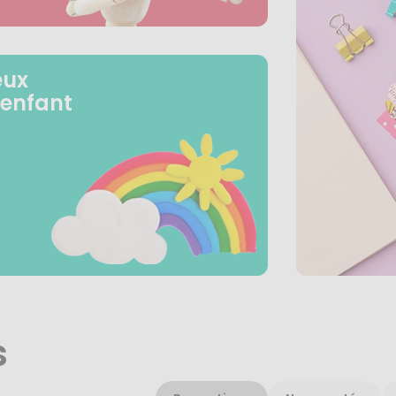
eux
 enfant
s