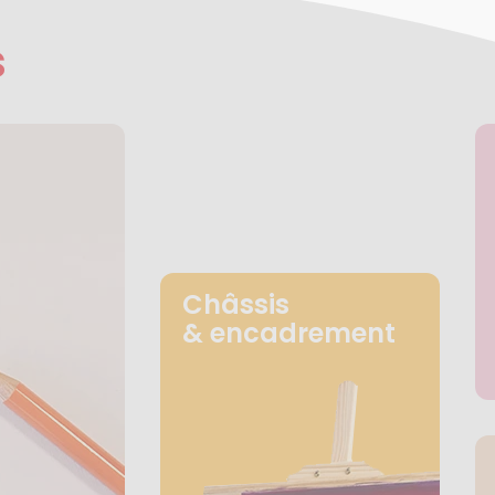
s
Châssis
& encadrement