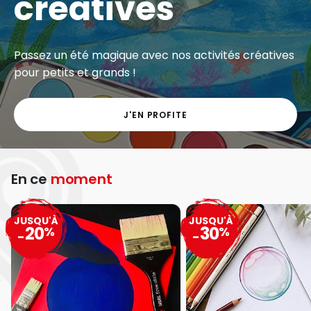
créatives
Passez un été magique avec nos activités créatives
pour petits et grands !
J'EN PROFITE
En ce
moment
JUSQU'À
JUSQU'À
20
30
%
%
-
-