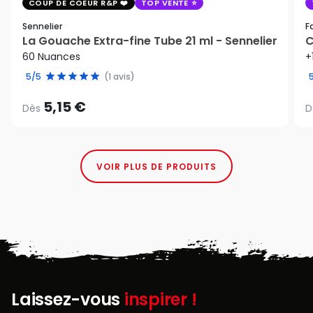
COUP DE COEUR R&P
TOP VENTE
Sennelier
F
La Gouache Extra-fine Tube 21 ml - Sennelier
C
60 Nuances
+
5/5
(1 avis)
5,15 €
Dès
D
VOIR PLUS DE PRODUITS
Laissez-vous
inspirer !