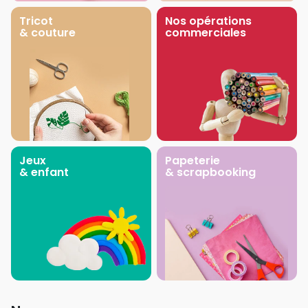
Tricot
Nos opérations
& couture
commerciales
Jeux
Papeterie
& enfant
& scrapbooking