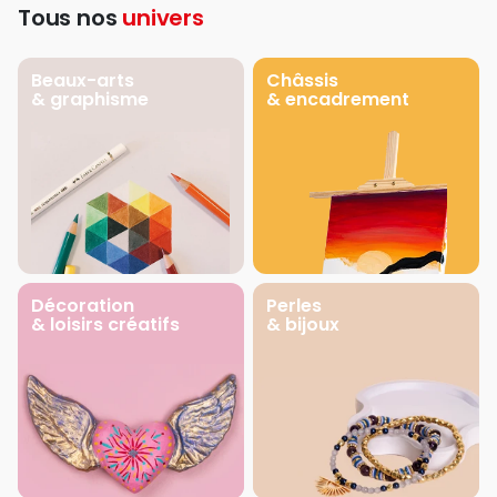
Tous nos
univers
Beaux-arts
Châssis
& graphisme
& encadrement
Décoration
Perles
& loisirs créatifs
& bijoux