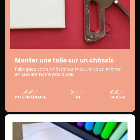
Monter une toile sur un châssis
Fabriquez votre châssis sur mesure vous-même
en suivant notre pas à pas.
INTERMÉDIAIRE
1H
54,05 €