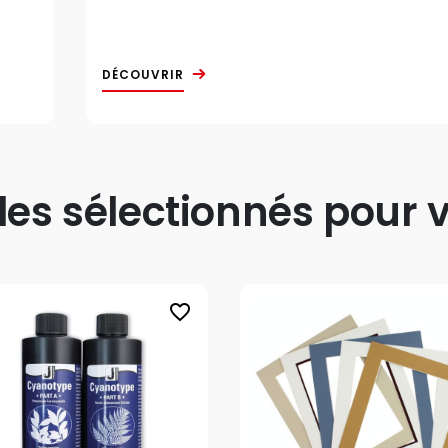
DÉCOUVRIR
s sélectionnés pour v
favorite_border