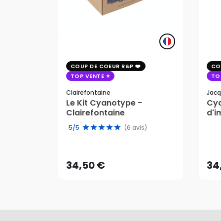
COUP DE COEUR R&P
CO
TOP VENTE
TO
Clairefontaine
Jacq
Le Kit Cyanotype -
Cya
Clairefontaine
d'i
pho
5/5
(6 avis)
34,50 €
34
AJOUTER AU PANIER
34,50 €
34