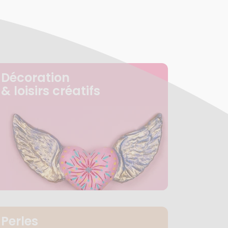
Décoration
& loisirs créatifs
Perles