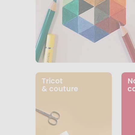
Tricot
N
& couture
c