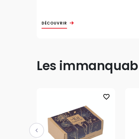
DÉCOUVRIR
Les immanquable
favorite_border