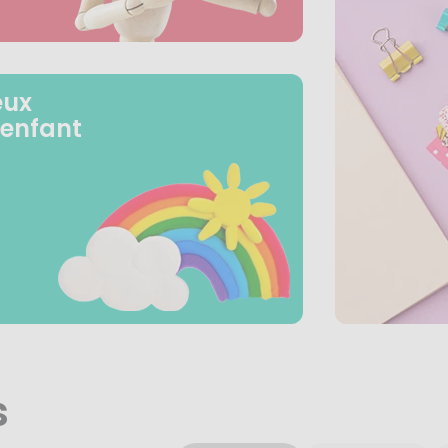
eux
 enfant
s