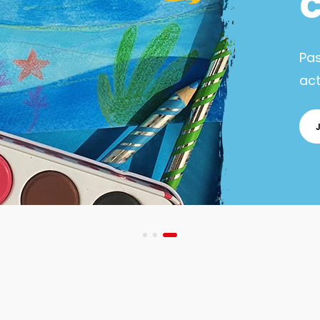
Pa
act