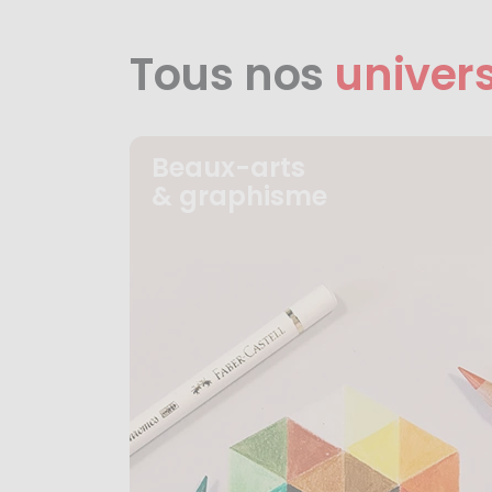
Tous nos
univer
Beaux-arts
& graphisme