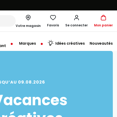
Favoris
Se connecter
Mon panier
Votre magasin
Marques
Idées créatives
Nouveautés
ant
rt à 10:00
SQU’AU 09.08.2026
Vacances