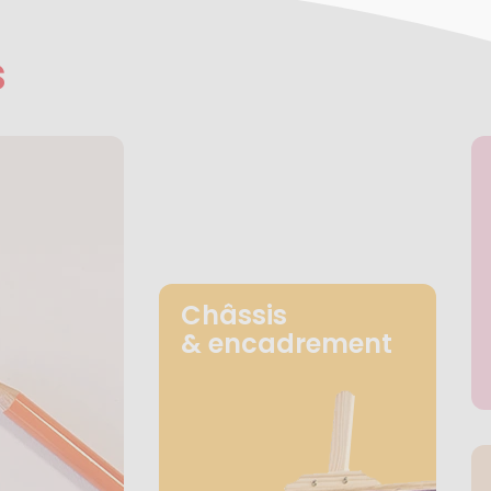
s
Châssis
& encadrement