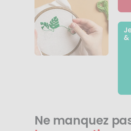
J
&
Ne manquez pa