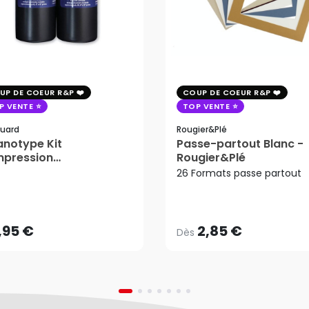
UP DE COEUR R&P
COUP DE COEUR R&P
P VENTE
TOP VENTE
uard
Rougier&plé
notype Kit
Passe-partout Blanc -
mpression
Rougier&Plé
tosensible - Jacquard
26 Formats passe partout
2,85 €
Dès
,95 €
AJOUTER AU PANIER
,95 €
2,85 €
Dès