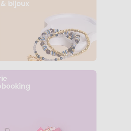
& bijoux
ie
pbooking