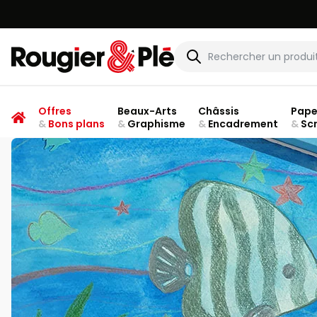
Rougier & Plé
Offres
Beaux-Arts
Châssis
Pape
&
Bons plans
&
Graphisme
&
Encadrement
&
Sc