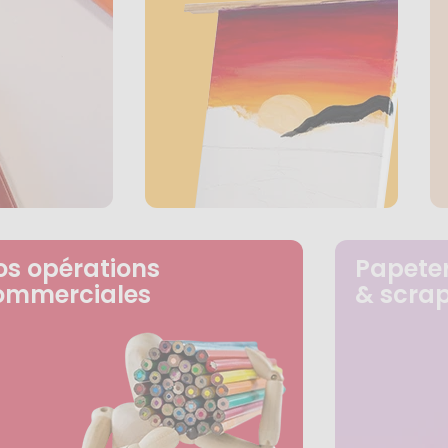
os opérations
Papeter
ommerciales
& scra