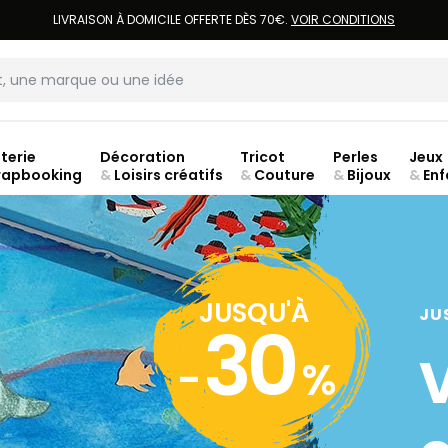
LIVRAISON À DOMICILE OFFERTE DÈS 70€.
VOIR CONDITIONS
terie
Décoration
Tricot
Perles
Jeux
rapbooking
&
Loisirs créatifs
&
Couture
&
Bijoux
&
Enf
ouve
JUSQU'À
JU
30
-
%