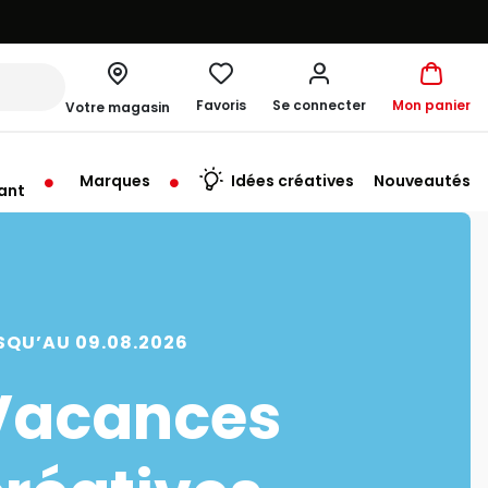
Favoris
Se connecter
Mon panier
Votre magasin
Marques
Idées créatives
Nouveautés
ant
rt à 10:00
SQU’AU 09.08.2026
Vacances