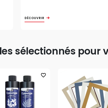
DÉCOUVRIR
s sélectionnés pour v
favorite_border