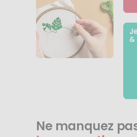
J
&
Ne manquez pa