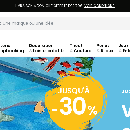
LIVRAISON À DOMICILE OFFERTE DÈS 70€.
VOIR CONDITIONS
terie
Décoration
Tricot
Perles
Jeux
rapbooking
&
Loisirs créatifs
&
Couture
&
Bijoux
&
Enf
ouve
JUSQU'À
JU
30
-
%