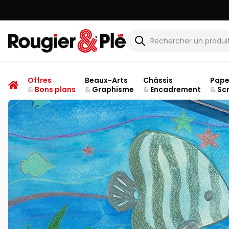
Rougier & Plé
Offres
Beaux-Arts
Châssis
Pape
&
Bons plans
&
Graphisme
&
Encadrement
&
Sc