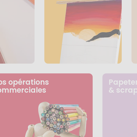
os opérations
Papeter
ommerciales
& scra