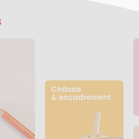
s
Châssis
& encadrement