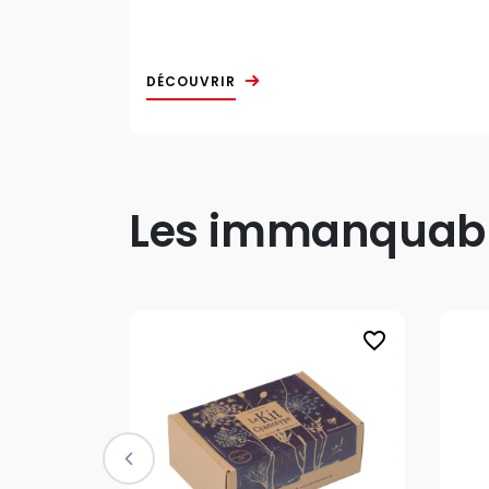
DÉCOUVRIR
Les immanquable
favorite_border