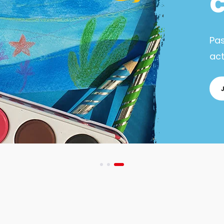
Pa
act