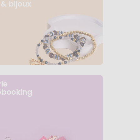
& bijoux
ie
pbooking