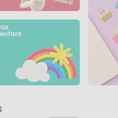
eux
 enfant
s