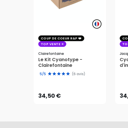
COUP DE COEUR R&P
CO
TOP VENTE
TO
Clairefontaine
Jacq
Le Kit Cyanotype -
Cya
Clairefontaine
d'i
pho
5/5
(6 avis)
34,50 €
34
AJOUTER AU PANIER
34,50 €
34