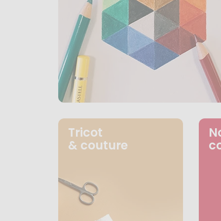
Tricot
N
& couture
c