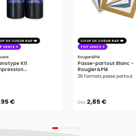
UP DE COEUR R&P
COUP DE COEUR R&P
P VENTE
TOP VENTE
uard
Rougier&plé
notype Kit
Passe-partout Blanc -
mpression
Rougier&Plé
tosensible - Jacquard
26 Formats passe partout
2,85 €
Dès
,95 €
AJOUTER AU PANIER
,95 €
2,85 €
Dès