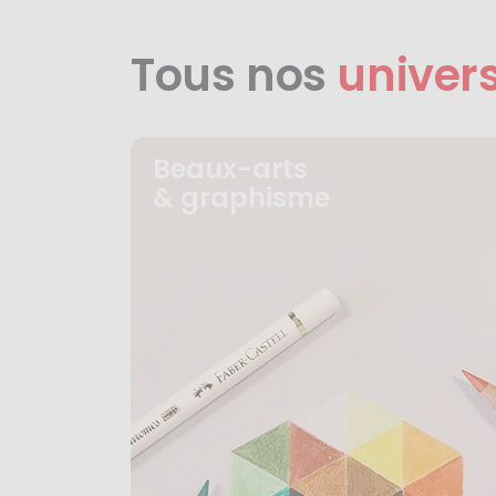
Tous nos
univer
Beaux-arts
& graphisme