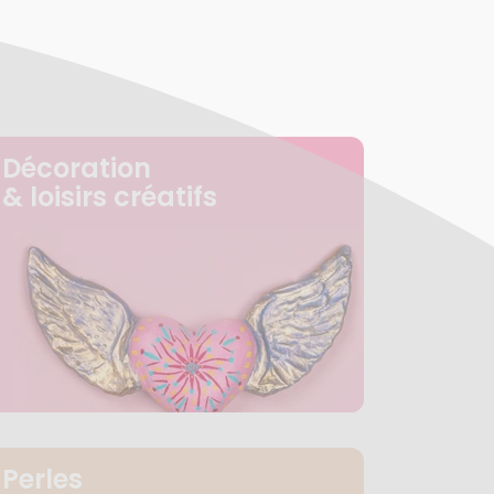
Décoration
& loisirs créatifs
Perles